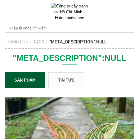
TRANG CHỦ
/
TAGS
/
"META_DESCRIPTION":NULL
"META_DESCRIPTION":NULL
SẢN PHẨM
TIN TỨC