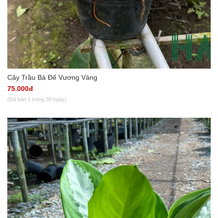
Cây Trầu Bà Đế Vương Vàng
75.000đ
(Đã bán 1 trong 30 ngày)