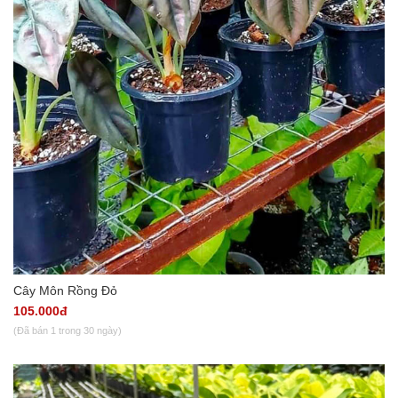
Cây Môn Rồng Đỏ
105.000đ
(Đã bán 1 trong 30 ngày)