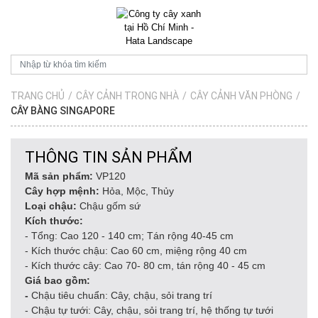
TRANG CHỦ
/
CÂY CẢNH TRONG NHÀ
/
CÂY CẢNH VĂN PHÒNG
/
CÂY BÀNG SINGAPORE
THÔNG TIN SẢN PHẨM
Mã sản phẩm:
VP120
Cây hợp mệnh:
Hỏa, Mộc, Thủy
Loại chậu:
Chậu gốm sứ
Kích thước:
- Tổng: Cao 120 - 140 cm; Tán rộng 40-45 cm
- Kích thước chậu: Cao 60 cm, miệng rộng 40 cm
- Kích thước cây: Cao 70- 80 cm, tán rộng 40 - 45 cm
Giá bao gồm:
-
Chậu tiêu chuẩn: Cây, chậu, sỏi trang trí
- Chậu tự tưới: Cây, chậu, sỏi trang trí, hệ thống tự tưới