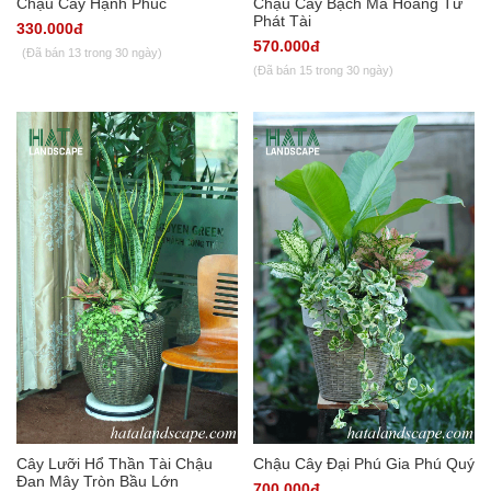
Chậu Cây Hạnh Phúc
Chậu Cây Bạch Mã Hoàng Tử
Phát Tài
330.000đ
570.000đ
(Đã bán 13 trong 30 ngày)
(Đã bán 15 trong 30 ngày)
Cây Lưỡi Hổ Thần Tài Chậu
Chậu Cây Đại Phú Gia Phú Quý
Đan Mây Tròn Bầu Lớn
700.000đ