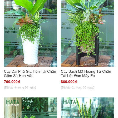
Cây Đại Phú Gia Tiền Tài Chậu
Cây Bạch Mã Hoàng Tử Chậu
Gốm Sứ Hoa Văn
Tài Lộc Đan Mây Eo
760.000đ
860.000đ
(Đã bán 6 trong 30 ngày)
(Đã bán 11 trong 30 ngày)