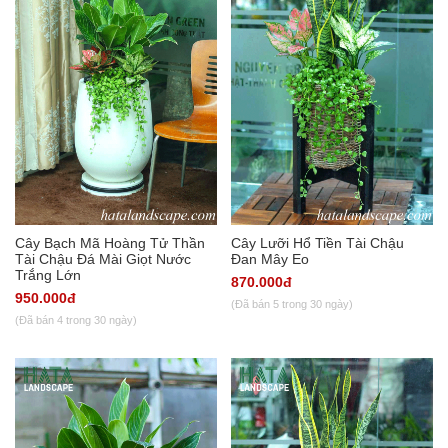
Cây Bạch Mã Hoàng Tử Thần
Cây Lưỡi Hổ Tiền Tài Chậu
Tài Chậu Đá Mài Giọt Nước
Đan Mây Eo
Trắng Lớn
870.000đ
950.000đ
(Đã bán 5 trong 30 ngày)
(Đã bán 4 trong 30 ngày)