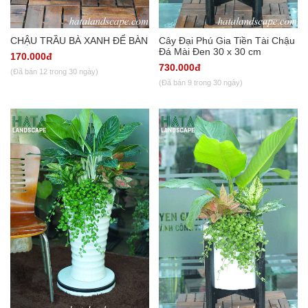
CHẬU TRẦU BÀ XANH ĐỂ BÀN
Cây Đại Phú Gia Tiền Tài Chậu
Đá Mài Đen 30 x 30 cm
170.000đ
730.000đ
(Đã bán 12 trong 30 ngày)
(Đã bán 9 trong 30 ngày)