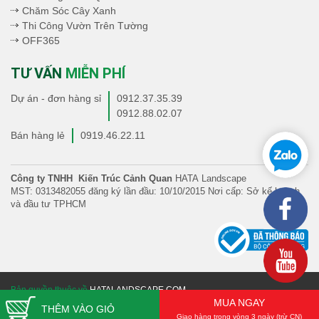
Chăm Sóc Cây Xanh
Thi Công Vườn Trên Tường
OFF365
TƯ VẤN
MIỄN PHÍ
Dự án - đơn hàng sỉ
0912.37.35.39
0912.88.02.07
Bán hàng lẻ
0919.46.22.11
Công ty TNHH Kiến Trúc Cảnh Quan
HATA Landscape
MST: 0313482055 đăng ký lần đầu: 10/10/2015 Nơi cấp: Sở kế hoạch
và đầu tư TPHCM
Bản quyền thuộc về
HATALANDSCAPE.COM
MUA NGAY
THÊM VÀO GIỎ
Giao hàng trong vòng 3 ngày (trừ CN)