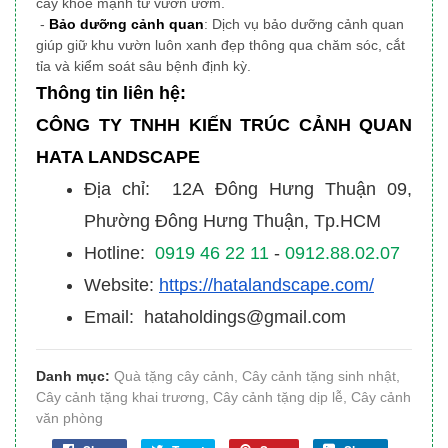
cây khỏe mạnh từ vườn ươm.
-
Bảo dưỡng cảnh quan
: Dịch vụ bảo dưỡng cảnh quan
giúp giữ khu vườn luôn xanh đẹp thông qua chăm sóc, cắt
tỉa và kiểm soát sâu bệnh định kỳ.
Thông tin liên hệ:
CÔNG TY TNHH KIẾN TRÚC CẢNH QUAN
HATA LANDSCAPE
Địa chỉ: 12A Đông Hưng Thuận 09,
Phường Đông Hưng Thuận, Tp.HCM
Hotline:
0919 46 22 11
-
0912.88.02.07
Website:
https://hatalandscape.com/
Email: hataholdings@gmail.com
Danh mục:
Quà tặng cây cảnh
,
Cây cảnh tặng sinh nhật
,
Cây cảnh tặng khai trương
,
Cây cảnh tặng dịp lễ
,
Cây cảnh
văn phòng