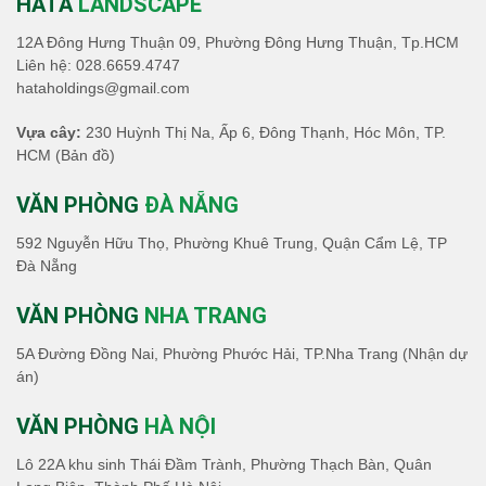
HATA
LANDSCAPE
12A Đông Hưng Thuận 09, Phường Đông Hưng Thuận, Tp.HCM
Liên hệ:
028.6659.4747
hataholdings@gmail.com
Vựa cây:
230 Huỳnh Thị Na, Ấp 6, Đông Thạnh, Hóc Môn, TP.
HCM
(Bản đồ)
VĂN PHÒNG
ĐÀ NẴNG
592 Nguyễn Hữu Thọ, Phường Khuê Trung, Quận Cẩm Lệ, TP
Đà Nẵng
VĂN PHÒNG
NHA TRANG
5A Đường Đồng Nai, Phường Phước Hải, TP.Nha Trang (Nhận dự
án)
VĂN PHÒNG
HÀ NỘI
Lô 22A khu sinh Thái Đầm Trành, Phường Thạch Bàn, Quân