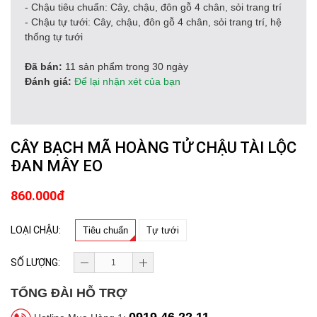
- Chậu tiêu chuẩn: Cây, chậu, đôn gỗ 4 chân, sỏi trang trí
- Chậu tự tưới: Cây, chậu, đôn gỗ 4 chân, sỏi trang trí, hệ
thống tự tưới
Đã bán:
11 sản phẩm trong 30 ngày
Đánh giá:
Để lại nhận xét của bạn
CÂY BẠCH MÃ HOÀNG TỬ CHẬU TÀI LỘC
ĐAN MÂY EO
860.000đ
LOẠI CHẬU:
Tiêu chuẩn
Tự tưới
SỐ LƯỢNG:
TỔNG ĐÀI HỖ TRỢ