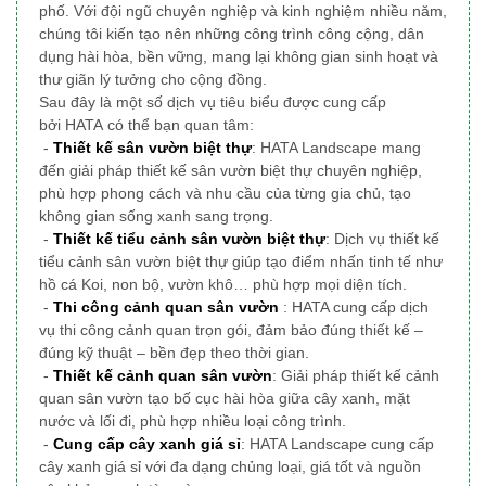
phố
. Với đội ngũ chuyên nghiệp và kinh nghiệm nhiều năm,
chúng tôi
kiến tạo nên những công trình công cộng, dân
dụng
hài hòa, bền vững, mang lại không gian sinh hoạt và
thư giãn lý tưởng cho cộng đồng.
Sau đây là một số dịch vụ tiêu biểu được cung cấp
bởi HATA có thể bạn quan tâm:
-
Thiết kế sân vườn biệt thự
: HATA Landscape mang
đến giải pháp thiết kế sân vườn biệt thự chuyên nghiệp,
phù hợp phong cách và nhu cầu của từng gia chủ, tạo
không gian sống xanh sang trọng.
-
Thiết kế tiểu cảnh sân vườn biệt thự
: Dịch vụ thiết kế
tiểu cảnh sân vườn biệt thự giúp tạo điểm nhấn tinh tế như
hồ cá Koi, non bộ, vườn khô… phù hợp mọi diện tích.
-
Thi công cảnh quan sân vườn
: HATA cung cấp dịch
vụ thi công cảnh quan trọn gói, đảm bảo đúng thiết kế –
đúng kỹ thuật – bền đẹp theo thời gian.
-
Thiết kế cảnh quan sân vườn
: Giải pháp thiết kế cảnh
quan sân vườn tạo bố cục hài hòa giữa cây xanh, mặt
nước và lối đi, phù hợp nhiều loại công trình.
-
Cung cấp cây xanh giá sỉ
: HATA Landscape cung cấp
cây xanh giá sỉ với đa dạng chủng loại, giá tốt và nguồn