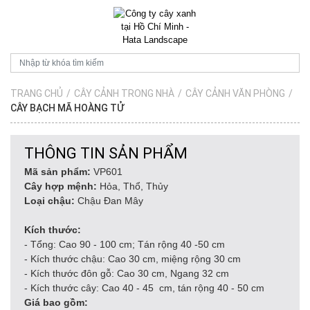
TRANG CHỦ
/
CÂY CẢNH TRONG NHÀ
/
CÂY CẢNH VĂN PHÒNG
/
CÂY BẠCH MÃ HOÀNG TỬ
THÔNG TIN SẢN PHẨM
Mã sản phẩm:
VP601
Cây hợp mệnh:
Hỏa, Thổ, Thủy
Loại chậu:
Chậu Đan Mây
Kích thước:
- Tổng: Cao 90 - 100 cm; Tán rộng 40 -50 cm
- Kích thước chậu: Cao 30 cm, miệng rộng 30 cm
- Kích thước đôn gỗ: Cao 30 cm, Ngang 32 cm
- Kích thước cây: Cao 40 - 45 cm, tán rộng 40 - 50 cm
Giá bao gồm: