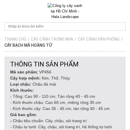
TRANG CHỦ
/
CÂY CẢNH TRONG NHÀ
/
CÂY CẢNH VĂN PHÒNG
/
CÂY BẠCH MÃ HOÀNG TỬ
THÔNG TIN SẢN PHẨM
Mã sản phẩm:
VP456
Cây hợp mệnh:
Kim, Thổ, Thủy
Loại chậu:
Chậu đá mài
Kích thước:
- Tổng: Cao 90 - 110 cm; Tán rộng 40 - 45 cm
- Kích thước chậu: Cao 60 cm, miệng rộng 35 cm
- Kích thước cây: Cao 35 - 45 cm, tán rộng 40 - 45 cm
Giá bao gồm:
-
Chậu tiêu chuẩn: Cây, chậu, sỏi trang trí
- Chậu tự tưới: Cây, chậu, sỏi trang trí, hệ thống tự tưới