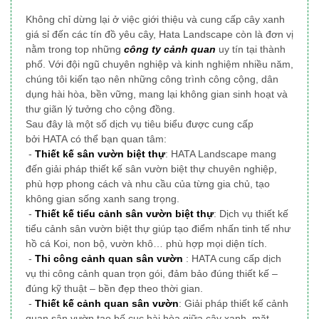
Không chỉ dừng lại ở việc giới thiệu và cung cấp cây xanh
giá sỉ đến các tín đồ yêu cây, Hata Landscape
còn là đơn vị
nằm trong top những
công ty cảnh quan
uy tín tại thành
phố
. Với đội ngũ chuyên nghiệp và kinh nghiệm nhiều năm,
chúng tôi
kiến tạo nên những công trình công cộng, dân
dụng
hài hòa, bền vững, mang lại không gian sinh hoạt và
thư giãn lý tưởng cho cộng đồng.
Sau đây là một số dịch vụ tiêu biểu được cung cấp
bởi HATA có thể bạn quan tâm:
-
Thiết kế sân vườn biệt thự
: HATA Landscape mang
đến giải pháp thiết kế sân vườn biệt thự chuyên nghiệp,
phù hợp phong cách và nhu cầu của từng gia chủ, tạo
không gian sống xanh sang trọng.
-
Thiết kế tiểu cảnh sân vườn biệt thự
: Dịch vụ thiết kế
tiểu cảnh sân vườn biệt thự giúp tạo điểm nhấn tinh tế như
hồ cá Koi, non bộ, vườn khô… phù hợp mọi diện tích.
-
Thi công cảnh quan sân vườn
: HATA cung cấp dịch
vụ thi công cảnh quan trọn gói, đảm bảo đúng thiết kế –
đúng kỹ thuật – bền đẹp theo thời gian.
-
Thiết kế cảnh quan sân vườn
: Giải pháp thiết kế cảnh
quan sân vườn tạo bố cục hài hòa giữa cây xanh, mặt