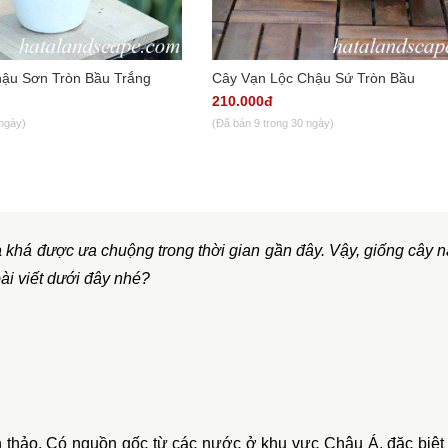
ậu Sơn Tròn Bầu Trắng
Cây Vạn Lộc Chậu Sứ Tròn Bầu
210.000đ
 ngày)
(Đã bán 9 trong 30 ngày)
à
 khá được ưa chuộng trong thời gian gần đây. Vậy, giống cây nà
ài viết dưới đây nhé?
n thảo. Có nguồn gốc từ các nước ở khu vực Châu Á, đặc biệt l