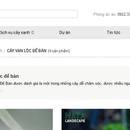
Phòng dự án:
0912.3
Dịch vụ cây xanh
Dự án
Tin tức
ÀN
/
CÂY VẠN LỘC ĐỂ BÀN
(9 sản phẩm)
ộc để bàn
Để Bàn được đánh giá là một trong những cây dễ chăm sóc, được nhiều người
..