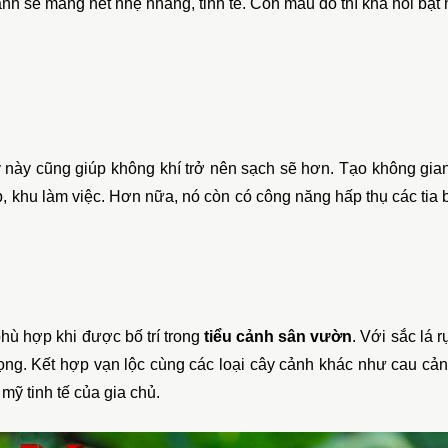
nh sẽ mang nét nhẹ nhàng, tinh tế. Còn màu đỏ thì khá nổi bật
này cũng giúp không khí trở nên sạch sẽ hơn. Tạo không gian
p, khu làm việc. Hơn nữa, nó còn có công năng hấp thụ các tia bứ
phù hợp khi được bố trí trong 
tiểu cảnh sân vườn
. Với sắc lá 
ng. Kết hợp vạn lộc cùng các loại cây cảnh khác như cau cảnh
mỹ tinh tế của gia chủ.