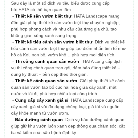
Sau đây là một số dịch vụ tiêu biểu được cung cấp
bởi HATA có thể bạn quan tâm:
-
Thiết kế sân vườn biệt thự
: HATA Landscape mang
đến giải pháp thiết kế sân vườn biệt thự chuyên nghiệp,
phù hợp phong cách và nhu cầu của từng gia chủ, tạo
không gian sống xanh sang trọng.
-
Thiết kế tiểu cảnh sân vườn biệt thự
: Dịch vụ thiết kế
tiểu cảnh sân vườn biệt thự giúp tạo điểm nhấn tinh tế như
hồ cá Koi, non bộ, vườn khô… phù hợp mọi diện tích.
-
Thi công cảnh quan sân vườn
: HATA cung cấp dịch
vụ thi công cảnh quan trọn gói, đảm bảo đúng thiết kế –
đúng kỹ thuật – bền đẹp theo thời gian.
-
Thiết kế cảnh quan sân vườn
: Giải pháp thiết kế cảnh
quan sân vườn tạo bố cục hài hòa giữa cây xanh, mặt
nước và lối đi, phù hợp nhiều loại công trình.
-
Cung cấp cây xanh giá sỉ
: HATA Landscape cung cấp
cây xanh giá sỉ với đa dạng chủng loại, giá tốt và nguồn
cây khỏe mạnh từ vườn ươm.
-
Bảo dưỡng cảnh quan
: Dịch vụ bảo dưỡng cảnh quan
giúp giữ khu vườn luôn xanh đẹp thông qua chăm sóc, cắt
tỉa và kiểm soát sâu bệnh định kỳ.