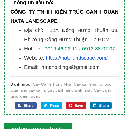
Thông tin liên hệ:
CÔNG TY TNHH KIẾN TRÚC CẢNH QUAN
HATA LANDSCAPE
Địa chỉ: 12A Đông Hưng Thuận 09,
Phường Đông Hưng Thuận, Tp.HCM
Hotline:
0919 46 22 11
-
0912.88.02.07
Website:
https://hatalandscape.com/
Email: hataholdings@gmail.com
Danh mục:
Cây Cảnh Trong Nhà
,
Cây cảnh văn phòng
,
Quà tặng cây cảnh
,
Cây cảnh tặng sinh nhật
,
Cây cảnh
tặng khai trương
Share
Tweet
Save
Share