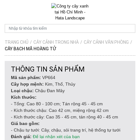
TRANG CHỦ
/
CÂY CẢNH TRONG NHÀ
/
CÂY CẢNH VĂN PHÒNG
/
CÂY BẠCH MÃ HOÀNG TỬ
THÔNG TIN SẢN PHẨM
Mã sản phẩm:
VP664
Cây hợp mệnh:
Kim, Thổ, Thủy
Loại chậu:
Chậu Đan Mây
Kích thước:
- Tổng: Cao 80 - 100 cm; Tán rộng 45 - 45 cm
- Kích thước chậu: Cao 42 cm, miệng rộng 42 cm
- Kích thước cây: Cao 35 - 45 cm, tán rộng 40 - 45 cm
Giá bao gồm:
- Chậu tự tưới: Cây, chậu, sỏi trang trí, hệ thống tự tưới
Đánh giá:
Để lại nhận xét của bạn