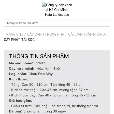
TRANG CHỦ
/
CÂY CẢNH TRONG NHÀ
/
CÂY CẢNH VĂN PHÒNG
/
CÂY PHÁT TÀI SỌC
THÔNG TIN SẢN PHẨM
Mã sản phẩm:
VP697
Cây hợp mệnh:
Hỏa, Kim, Thổ
Loại chậu:
Chậu Đan Mây
Kích thước:
- Tổng: Cao 90 - 110 cm; Tán rộng 45 - 55 cm
- Kích thước chậu: Cao 47 cm, miệng rộng 37 cm
- Kích thước cây: Cao 40 - 50 cm, tán rộng 45 - 55 cm
Giá bao gồm:
- Chậu tự tưới: Cây, chậu, sỏi trang trí, hệ thống tự tưới
Đã bán:
3 sản phẩm trong 30 ngày