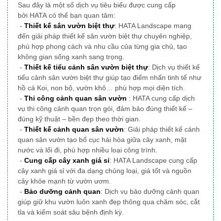
Sau đây là một số dịch vụ tiêu biểu được cung cấp
bởi HATA có thể bạn quan tâm:
-
Thiết kế sân vườn biệt thự
: HATA Landscape mang
đến giải pháp thiết kế sân vườn biệt thự chuyên nghiệp,
phù hợp phong cách và nhu cầu của từng gia chủ, tạo
không gian sống xanh sang trọng.
-
Thiết kế tiểu cảnh sân vườn biệt thự
: Dịch vụ thiết kế
tiểu cảnh sân vườn biệt thự giúp tạo điểm nhấn tinh tế như
hồ cá Koi, non bộ, vườn khô… phù hợp mọi diện tích.
-
Thi công cảnh quan sân vườn
: HATA cung cấp dịch
vụ thi công cảnh quan trọn gói, đảm bảo đúng thiết kế –
đúng kỹ thuật – bền đẹp theo thời gian.
-
Thiết kế cảnh quan sân vườn
: Giải pháp thiết kế cảnh
quan sân vườn tạo bố cục hài hòa giữa cây xanh, mặt
nước và lối đi, phù hợp nhiều loại công trình.
-
Cung cấp cây xanh giá sỉ
: HATA Landscape cung cấp
cây xanh giá sỉ với đa dạng chủng loại, giá tốt và nguồn
cây khỏe mạnh từ vườn ươm.
-
Bảo dưỡng cảnh quan
: Dịch vụ bảo dưỡng cảnh quan
giúp giữ khu vườn luôn xanh đẹp thông qua chăm sóc, cắt
tỉa và kiểm soát sâu bệnh định kỳ.