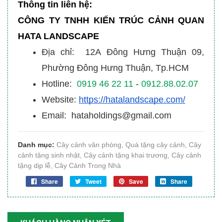
Thông tin liên hệ:
CÔNG TY TNHH KIẾN TRÚC CẢNH QUAN
HATA LANDSCAPE
Địa chỉ: 12A Đông Hưng Thuận 09,
Phường Đông Hưng Thuận, Tp.HCM
Hotline:
0919 46 22 11
-
0912.88.02.07
Website:
https://hatalandscape.com/
Email: hataholdings@gmail.com
Danh mục:
Cây cảnh văn phòng
,
Quà tặng cây cảnh
,
Cây
cảnh tặng sinh nhật
,
Cây cảnh tặng khai trương
,
Cây cảnh
tặng dịp lễ
,
Cây Cảnh Trong Nhà
Share
Tweet
Save
Share