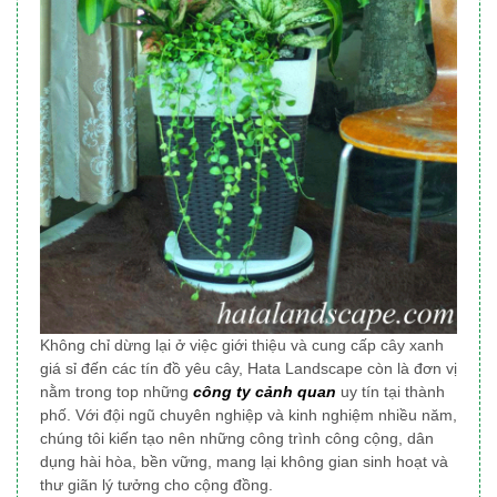
Không chỉ dừng lại ở việc giới thiệu và cung cấp cây xanh
giá sỉ đến các tín đồ yêu cây, Hata Landscape
còn là đơn vị
nằm trong top những
công ty cảnh quan
uy tín tại thành
phố
. Với đội ngũ chuyên nghiệp và kinh nghiệm nhiều năm,
chúng tôi
kiến tạo nên những công trình công cộng, dân
dụng
hài hòa, bền vững, mang lại không gian sinh hoạt và
thư giãn lý tưởng cho cộng đồng.