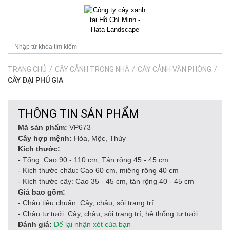
TRANG CHỦ
/
CÂY CẢNH TRONG NHÀ
/
CÂY CẢNH VĂN PHÒNG
/
CÂY ĐẠI PHÚ GIA
THÔNG TIN SẢN PHẨM
Mã sản phẩm:
VP673
Cây hợp mệnh:
Hỏa, Mộc, Thủy
Kích thước:
- Tổng: Cao 90 - 110 cm; Tán rộng 45 - 45 cm
- Kích thước chậu: Cao 60 cm, miệng rộng 40 cm
- Kích thước cây: Cao 35 - 45 cm, tán rộng 40 - 45 cm
Giá bao gồm:
- Chậu tiêu chuẩn: Cây, chậu, sỏi trang trí
- Chậu tự tưới: Cây, chậu, sỏi trang trí, hệ thống tự tưới
Đánh giá:
Để lại nhận xét của bạn