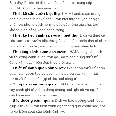
Sau đây là một số dịch vụ tiêu biểu được cung cấp
bởi HATA có thể bạn quan tâm:
-
Thiết kế sân vườn biệt thự
: HATA Landscape mang
đến giải pháp thiết kế sân vườn biệt thự chuyên nghiệp,
phù hợp phong cách và nhu cầu của từng gia chủ, tạo
không gian sống xanh sang trọng.
-
Thiết kế tiểu cảnh sân vườn biệt thự
: Dịch vụ thiết kế
tiểu cảnh sân vườn biệt thự giúp tạo điểm nhấn tinh tế như
hồ cá Koi, non bộ, vườn khô… phù hợp mọi diện tích.
-
Thi công cảnh quan sân vườn
: HATA cung cấp dịch
vụ thi công cảnh quan trọn gói, đảm bảo đúng thiết kế –
đúng kỹ thuật – bền đẹp theo thời gian.
-
Thiết kế cảnh quan sân vườn
: Giải pháp thiết kế cảnh
quan sân vườn tạo bố cục hài hòa giữa cây xanh, mặt
nước và lối đi, phù hợp nhiều loại công trình.
-
Cung cấp cây xanh giá sỉ
: HATA Landscape cung cấp
cây xanh giá sỉ với đa dạng chủng loại, giá tốt và nguồn
cây khỏe mạnh từ vườn ươm.
-
Bảo dưỡng cảnh quan
: Dịch vụ bảo dưỡng cảnh quan
giúp giữ khu vườn luôn xanh đẹp thông qua chăm sóc, cắt
tỉa và kiểm soát sâu bệnh định kỳ.