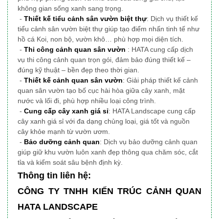
không gian sống xanh sang trọng.
-
Thiết kế tiểu cảnh sân vườn biệt thự
: Dịch vụ thiết kế
tiểu cảnh sân vườn biệt thự giúp tạo điểm nhấn tinh tế như
hồ cá Koi, non bộ, vườn khô… phù hợp mọi diện tích.
-
Thi công cảnh quan sân vườn
: HATA cung cấp dịch
vụ thi công cảnh quan trọn gói, đảm bảo đúng thiết kế –
đúng kỹ thuật – bền đẹp theo thời gian.
-
Thiết kế cảnh quan sân vườn
: Giải pháp thiết kế cảnh
quan sân vườn tạo bố cục hài hòa giữa cây xanh, mặt
nước và lối đi, phù hợp nhiều loại công trình.
-
Cung cấp cây xanh giá sỉ
: HATA Landscape cung cấp
cây xanh giá sỉ với đa dạng chủng loại, giá tốt và nguồn
cây khỏe mạnh từ vườn ươm.
-
Bảo dưỡng cảnh quan
: Dịch vụ bảo dưỡng cảnh quan
giúp giữ khu vườn luôn xanh đẹp thông qua chăm sóc, cắt
tỉa và kiểm soát sâu bệnh định kỳ.
Thông tin liên hệ:
CÔNG TY TNHH KIẾN TRÚC CẢNH QUAN
HATA LANDSCAPE