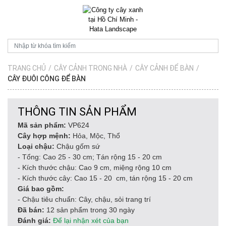
TRANG CHỦ
/
CÂY CẢNH TRONG NHÀ
/
CÂY CẢNH ĐỂ BÀN
/
CÂY ĐUÔI CÔNG ĐỂ BÀN
THÔNG TIN SẢN PHẨM
Mã sản phẩm:
VP624
Cây hợp mệnh:
Hỏa, Mộc, Thổ
Loại chậu:
Chậu gốm sứ
- Tổng: Cao 25 - 30 cm; Tán rộng 15 - 20 cm
- Kích thước chậu: Cao 9 cm, miệng rộng 10 cm
- Kích thước cây: Cao 15 - 20 cm, tán rộng 15 - 20 cm
Giá bao gồm:
- Chậu tiêu chuẩn: Cây, chậu, sỏi trang trí
Đã bán:
12 sản phẩm trong 30 ngày
Đánh giá:
Để lại nhận xét của bạn