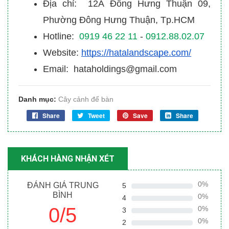
Địa chỉ: 12A Đông Hưng Thuận 09,
Phường Đông Hưng Thuận, Tp.HCM
Hotline:
0919 46 22 11
-
0912.88.02.07
Website:
https://hatalandscape.com/
Email: hataholdings@gmail.com
Danh mục:
Cây cảnh để bàn
Share
Tweet
Save
Share
KHÁCH HÀNG NHẬN XÉT
0%
ĐÁNH GIÁ TRUNG
5
BÌNH
0%
4
0/5
0%
3
0%
2