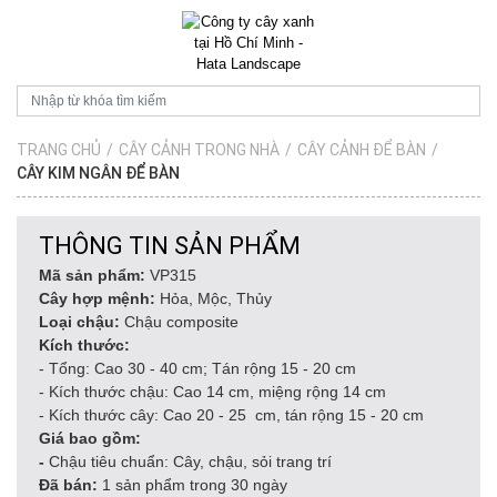
TRANG CHỦ
/
CÂY CẢNH TRONG NHÀ
/
CÂY CẢNH ĐỂ BÀN
/
CÂY KIM NGÂN ĐỂ BÀN
THÔNG TIN SẢN PHẨM
Mã sản phẩm:
VP315
Cây hợp mệnh:
Hỏa, Mộc, Thủy
Loại chậu:
Chậu composite
Kích thước:
- Tổng: Cao 30 - 40 cm; Tán rộng 15 - 20 cm
- Kích thước chậu: Cao 14 cm, miệng rộng 14 cm
- Kích thước cây: Cao 20 - 25 cm, tán rộng 15 - 20 cm
Giá bao gồm:
-
Chậu tiêu chuẩn: Cây, chậu, sỏi trang trí
Đã bán:
1 sản phẩm trong 30 ngày