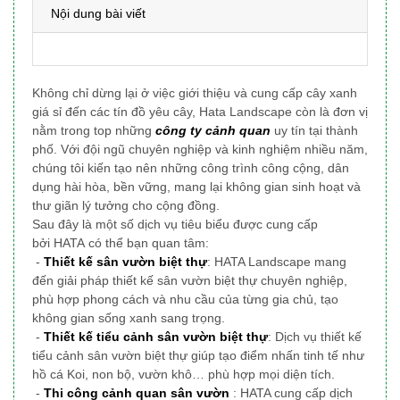
Nội dung bài viết
Không chỉ dừng lại ở việc giới thiệu và cung cấp cây xanh
giá sỉ đến các tín đồ yêu cây, Hata Landscape
còn là đơn vị
nằm trong top những
công ty cảnh quan
uy tín tại thành
phố
. Với đội ngũ chuyên nghiệp và kinh nghiệm nhiều năm,
chúng tôi
kiến tạo nên những công trình công cộng, dân
dụng
hài hòa, bền vững, mang lại không gian sinh hoạt và
thư giãn lý tưởng cho cộng đồng.
Sau đây là một số dịch vụ tiêu biểu được cung cấp
bởi HATA có thể bạn quan tâm:
-
Thiết kế sân vườn biệt thự
: HATA Landscape mang
đến giải pháp thiết kế sân vườn biệt thự chuyên nghiệp,
phù hợp phong cách và nhu cầu của từng gia chủ, tạo
không gian sống xanh sang trọng.
-
Thiết kế tiểu cảnh sân vườn biệt thự
: Dịch vụ thiết kế
tiểu cảnh sân vườn biệt thự giúp tạo điểm nhấn tinh tế như
hồ cá Koi, non bộ, vườn khô… phù hợp mọi diện tích.
-
Thi công cảnh quan sân vườn
: HATA cung cấp dịch