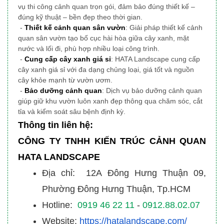
vụ thi công cảnh quan trọn gói, đảm bảo đúng thiết kế –
đúng kỹ thuật – bền đẹp theo thời gian.
-
Thiết kế cảnh quan sân vườn
: Giải pháp thiết kế cảnh
quan sân vườn tạo bố cục hài hòa giữa cây xanh, mặt
nước và lối đi, phù hợp nhiều loại công trình.
-
Cung cấp cây xanh giá sỉ
: HATA Landscape cung cấp
cây xanh giá sỉ với đa dạng chủng loại, giá tốt và nguồn
cây khỏe mạnh từ vườn ươm.
-
Bảo dưỡng cảnh quan
: Dịch vụ bảo dưỡng cảnh quan
giúp giữ khu vườn luôn xanh đẹp thông qua chăm sóc, cắt
tỉa và kiểm soát sâu bệnh định kỳ.
Thông tin liên hệ:
CÔNG TY TNHH KIẾN TRÚC CẢNH QUAN
HATA LANDSCAPE
Địa chỉ: 12A Đông Hưng Thuận 09,
Phường Đông Hưng Thuận, Tp.HCM
Hotline:
0919 46 22 11
-
0912.88.02.07
Website:
https://hatalandscape.com/