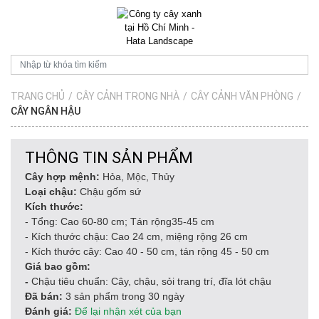
TRANG CHỦ
/
CÂY CẢNH TRONG NHÀ
/
CÂY CẢNH VĂN PHÒNG
/
CÂY NGÂN HẬU
THÔNG TIN SẢN PHẨM
Cây hợp mệnh:
Hỏa, Mộc, Thủy
Loại chậu:
Chậu gốm sứ
Kích thước:
- Tổng: Cao 60-80 cm; Tán rộng35-45 cm
- Kích thước chậu: Cao 24 cm, miệng rộng 26 cm
- Kích thước cây: Cao 40 - 50 cm, tán rộng 45 - 50 cm
Giá bao gồm:
-
Chậu tiêu chuẩn: Cây, chậu, sỏi trang trí, đĩa lót chậu
Đã bán:
3 sản phẩm trong 30 ngày
Đánh giá:
Để lại nhận xét của bạn