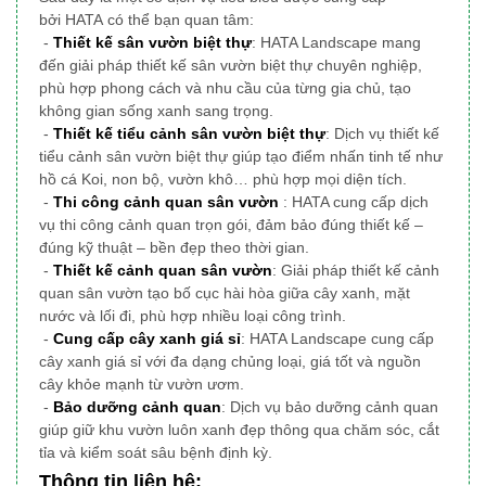
bởi HATA có thể bạn quan tâm:
-
Thiết kế sân vườn biệt thự
: HATA Landscape mang
đến giải pháp thiết kế sân vườn biệt thự chuyên nghiệp,
phù hợp phong cách và nhu cầu của từng gia chủ, tạo
không gian sống xanh sang trọng.
-
Thiết kế tiểu cảnh sân vườn biệt thự
: Dịch vụ thiết kế
tiểu cảnh sân vườn biệt thự giúp tạo điểm nhấn tinh tế như
hồ cá Koi, non bộ, vườn khô… phù hợp mọi diện tích.
-
Thi công cảnh quan sân vườn
: HATA cung cấp dịch
vụ thi công cảnh quan trọn gói, đảm bảo đúng thiết kế –
đúng kỹ thuật – bền đẹp theo thời gian.
-
Thiết kế cảnh quan sân vườn
: Giải pháp thiết kế cảnh
quan sân vườn tạo bố cục hài hòa giữa cây xanh, mặt
nước và lối đi, phù hợp nhiều loại công trình.
-
Cung cấp cây xanh giá sỉ
: HATA Landscape cung cấp
cây xanh giá sỉ với đa dạng chủng loại, giá tốt và nguồn
cây khỏe mạnh từ vườn ươm.
-
Bảo dưỡng cảnh quan
: Dịch vụ bảo dưỡng cảnh quan
giúp giữ khu vườn luôn xanh đẹp thông qua chăm sóc, cắt
tỉa và kiểm soát sâu bệnh định kỳ.
Thông tin liên hệ: