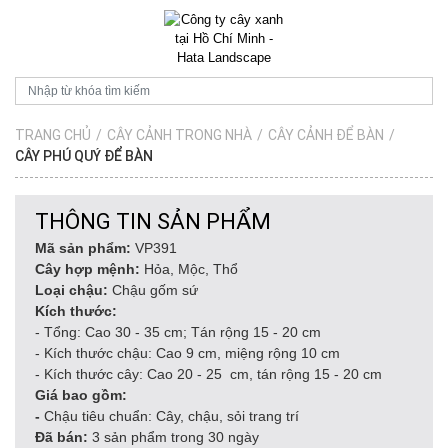
TRANG CHỦ
/
CÂY CẢNH TRONG NHÀ
/
CÂY CẢNH ĐỂ BÀN
/
CÂY PHÚ QUÝ ĐỂ BÀN
THÔNG TIN SẢN PHẨM
Mã sản phẩm:
VP391
Cây hợp mệnh:
Hỏa, Mộc, Thổ
Loại chậu:
Chậu gốm sứ
Kích thước:
- Tổng: Cao 30 - 35 cm; Tán rộng 15 - 20 cm
- Kích thước chậu: Cao 9 cm, miệng rộng 10 cm
- Kích thước cây: Cao 20 - 25 cm, tán rộng 15 - 20 cm
Giá bao gồm:
-
Chậu tiêu chuẩn: Cây, chậu, sỏi trang trí
Đã bán:
3 sản phẩm trong 30 ngày