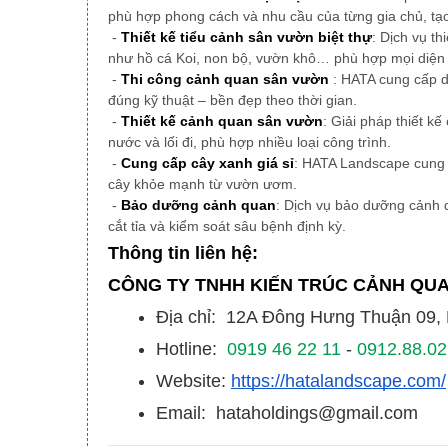
phù hợp phong cách và nhu cầu của từng gia chủ, tạ
-
Thiết kế tiểu cảnh sân vườn biệt thự
: Dịch vụ th
như hồ cá Koi, non bộ, vườn khô… phù hợp mọi diện 
-
Thi công cảnh quan sân vườn
: HATA cung cấp d
đúng kỹ thuật – bền đẹp theo thời gian.
-
Thiết kế cảnh quan sân vườn
: Giải pháp thiết k
nước và lối đi, phù hợp nhiều loại công trình.
-
Cung cấp cây xanh giá sỉ
: HATA Landscape cung c
cây khỏe mạnh từ vườn ươm.
-
Bảo dưỡng cảnh quan
: Dịch vụ bảo dưỡng cảnh 
cắt tỉa và kiểm soát sâu bệnh định kỳ.
Thông tin liên hệ:
CÔNG TY TNHH KIẾN TRÚC CẢNH QU
Địa chỉ: 12A Đông Hưng Thuận 09
Hotline:
0919 46 22 11
-
0912.88.02
Website:
https://hatalandscape.com/
Email: hataholdings@gmail.com