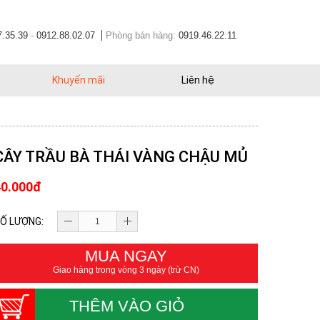
7.35.39
-
0912.88.02.07
Phòng bán hàng:
0919.46.22.11
Khuyến mãi
Liên hệ
CÂY TRẦU BÀ THÁI VÀNG CHẬU MỦ
40.000đ
Ố LƯỢNG:
MUA NGAY
Giao hàng trong vòng 3 ngày (trừ CN)
THÊM VÀO GIỎ