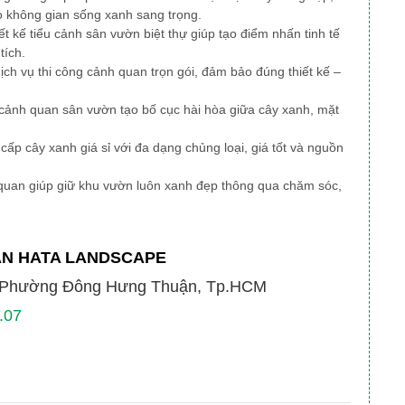
o không gian sống xanh sang trọng.
iết kế tiểu cảnh sân vườn biệt thự giúp tạo điểm nhấn tinh tế
tích.
ịch vụ thi công cảnh quan trọn gói, đảm bảo đúng thiết kế –
ế cảnh quan sân vườn tạo bố cục hài hòa giữa cây xanh, mặt
ấp cây xanh giá sỉ với đa dạng chủng loại, giá tốt và nguồn
quan giúp giữ khu vườn luôn xanh đẹp thông qua chăm sóc,
AN HATA LANDSCAPE
, Phường Đông Hưng Thuận, Tp.HCM
.07