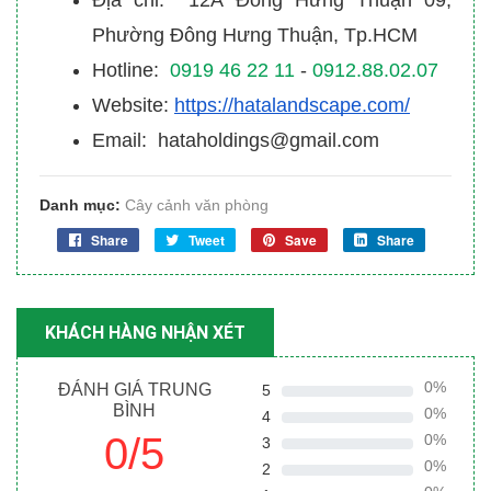
Địa chỉ: 12A Đông Hưng Thuận 09,
Phường Đông Hưng Thuận, Tp.HCM
Hotline:
0919 46 22 11
-
0912.88.02.07
Website:
https://hatalandscape.com/
Email: hataholdings@gmail.com
Danh mục:
Cây cảnh văn phòng
Share
Tweet
Save
Share
KHÁCH HÀNG NHẬN XÉT
0%
ĐÁNH GIÁ TRUNG
5
BÌNH
0%
4
0/5
0%
3
0%
2