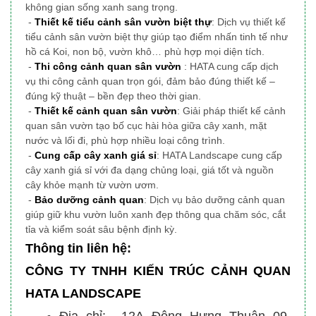
không gian sống xanh sang trọng.
-
Thiết kế tiểu cảnh sân vườn biệt thự
: Dịch vụ thiết kế
tiểu cảnh sân vườn biệt thự giúp tạo điểm nhấn tinh tế như
hồ cá Koi, non bộ, vườn khô… phù hợp mọi diện tích.
-
Thi công cảnh quan sân vườn
: HATA cung cấp dịch
vụ thi công cảnh quan trọn gói, đảm bảo đúng thiết kế –
đúng kỹ thuật – bền đẹp theo thời gian.
-
Thiết kế cảnh quan sân vườn
: Giải pháp thiết kế cảnh
quan sân vườn tạo bố cục hài hòa giữa cây xanh, mặt
nước và lối đi, phù hợp nhiều loại công trình.
-
Cung cấp cây xanh giá sỉ
: HATA Landscape cung cấp
cây xanh giá sỉ với đa dạng chủng loại, giá tốt và nguồn
cây khỏe mạnh từ vườn ươm.
-
Bảo dưỡng cảnh quan
: Dịch vụ bảo dưỡng cảnh quan
giúp giữ khu vườn luôn xanh đẹp thông qua chăm sóc, cắt
tỉa và kiểm soát sâu bệnh định kỳ.
Thông tin liên hệ:
CÔNG TY TNHH KIẾN TRÚC CẢNH QUAN
HATA LANDSCAPE