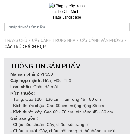
TRANG CHỦ
/
CÂY CẢNH TRONG NHÀ
/
CÂY CẢNH VĂN PHÒNG
/
CÂY TRÚC BÁCH HỢP
THÔNG TIN SẢN PHẨM
Mã sản phẩm:
VP599
Cây hợp mệnh:
Hỏa, Mộc, Thổ
Loại chậu:
Chậu đá mài
Kích thước:
- Tổng: Cao 120 - 130 cm; Tán rộng 45 - 50 cm
- Kích thước chậu: Cao 60 cm, miệng rộng 35 cm
- Kích thước cây: Cao 60 - 70 cm, tán rộng 45 - 50 cm
Giá bao gồm:
-
Chậu tiêu chuẩn: Cây, chậu, sỏi trang trí
- Chậu tự tưới: Cây, chậu, sỏi trang trí, hệ thống tự tưới