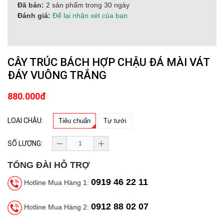
Đã bán:
2 sản phẩm trong 30 ngày
Đánh giá:
Để lại nhận xét của bạn
CÂY TRÚC BÁCH HỢP CHẬU ĐÁ MÀI VÁT
ĐÁY VUÔNG TRẮNG
880.000đ
LOẠI CHẬU:
Tiêu chuẩn
Tự tưới
SỐ LƯỢNG:
TỔNG ĐÀI HỖ TRỢ
0919 46 22 11
Hotline Mua Hàng 1:
0912 88 02 07
Hotline Mua Hàng 2: