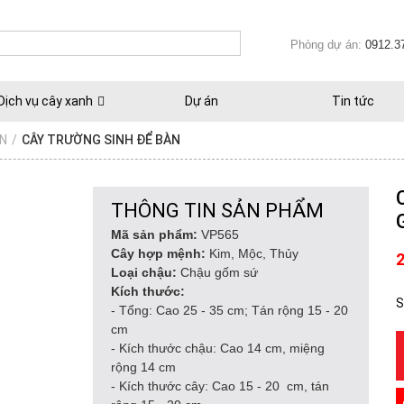
Phòng dự án:
0912.3
Dịch vụ cây xanh
Dự án
Tin tức
ÀN
/
CÂY TRƯỜNG SINH ĐỂ BÀN
THÔNG TIN SẢN PHẨM
Mã sản phẩm:
VP565
Cây hợp mệnh:
Kim, Mộc, Thủy
Loại chậu:
Chậu gốm sứ
Kích thước:
S
- Tổng: Cao 25 - 35 cm; Tán rộng 15 - 20
cm
- Kích thước chậu: Cao 14 cm, miệng
rộng 14 cm
- Kích thước cây: Cao 15 - 20 cm, tán