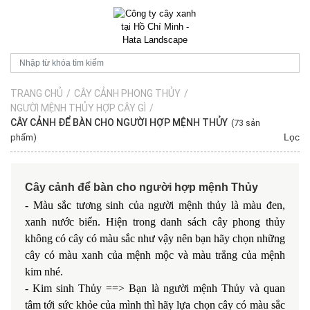
TRANG CHỦ
/
CÂY CẢNH PHONG THỦY
/
NGƯỜI MỆNH THỦY HỢP CÂY GÌ
/
CÂY CẢNH ĐỂ BÀN CHO NGƯỜI HỢP MỆNH THỦY
(73 sản
Lọc
phẩm)
Cây cảnh để bàn cho người hợp mệnh Thủy
- Màu sắc tương sinh của người mệnh thủy là màu đen,
xanh nước biển. Hiện trong danh sách cây phong thủy
không có cây có màu sắc như vậy nên bạn hãy chọn những
cây có màu xanh của mệnh mộc và màu trắng của mệnh
kim nhé.
- Kim sinh Thủy ==> Bạn là người mệnh Thủy và quan
tâm tới sức khỏe của mình thì hãy lựa chọn cây có màu sắc