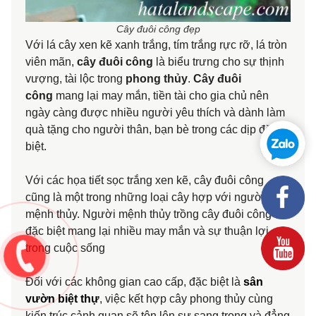
Cây đuôi công đẹp
Với lá cây xen kẽ xanh trắng, tím trắng rực rỡ, lá tròn
viên mãn,
cây đuôi công
là biểu trưng cho sự thịnh
vượng, tài lộc trong
phong thủy
.
Cây đuôi
công
mang lại may mắn, tiền tài cho gia chủ nên
ngày càng được nhiều người yêu thích và dành làm
quà tặng cho người thân, bạn bè trong các dịp đặc
biệt.
Với các họa tiết sọc trắng xen kẽ, cây đuôi công
cũng là một trong những loại cây hợp với người
mệnh thủy. Người mệnh thủy trồng cây đuôi công sẽ
đặc biệt mang lại nhiều may mắn và sự thuận lợi
trong cuộc sống
Đối với các không gian cao cấp, đặc biệt là
sân
vườn biệt thự
, việc kết hợp cây phong thủy cùng
kiến trúc cảnh quan sẽ tôn lên sự sang trọng và đẳng