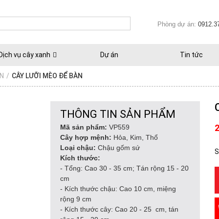
Phòng dự án:
0912.3
Dịch vụ cây xanh
Dự án
Tin tức
ÀN
/
CÂY LƯỠI MÈO ĐỂ BÀN
THÔNG TIN SẢN PHẨM
Mã sản phẩm:
VP559
Cây hợp mệnh:
Hỏa, Kim, Thổ
Loại chậu:
Chậu gốm sứ
S
Kích thước:
- Tổng: Cao 30 - 35 cm; Tán rộng 15 - 20
cm
- Kích thước chậu: Cao 10 cm, miệng
rộng 9 cm
- Kích thước cây: Cao 20 - 25 cm, tán