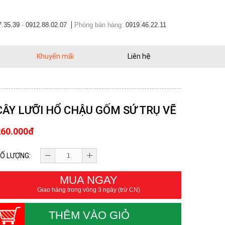
7.35.39
-
0912.88.02.07
Phòng bán hàng:
0919.46.22.11
Khuyến mãi
Liên hệ
CÂY LƯỠI HỔ CHẬU GỐM SỨ TRỤ VẼ
260.000đ
Ố LƯỢNG:
MUA NGAY
Giao hàng trong vòng 3 ngày (trừ CN)
THÊM VÀO GIỎ