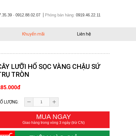
7.35.39
-
0912.88.02.07
Phòng bán hàng:
0919.46.22.11
Khuyến mãi
Liên hệ
CÂY LƯỠI HỔ SỌC VÀNG CHẬU SỨ
TRỤ TRÒN
285.000đ
Ố LƯỢNG:
MUA NGAY
Giao hàng trong vòng 3 ngày (trừ CN)