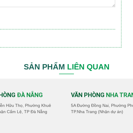
SẢN PHẨM
LIÊN QUAN
PHÒNG
ĐÀ NẴNG
VĂN PHÒNG
NHA TRA
ễn Hữu Thọ, Phường Khuê
5A Đường Đồng Nai, Phường Ph
uận Cẩm Lệ, TP Đà Nẵng
TP.Nha Trang (Nhận dự án)