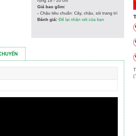
rộng 15 - 20 cm
Giá bao gồm:
-
Chậu tiêu chuẩn: Cây, chậu, sỏi trang trí
Đánh giá:
Để lại nhận xét của bạn
 CHUYỂN
T
(