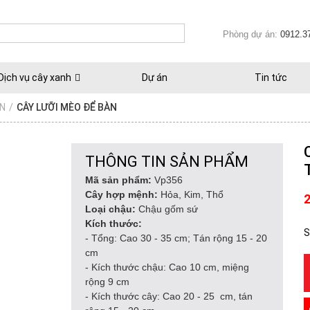
Phòng dự án:
0912.3
Dịch vụ cây xanh
Dự án
Tin tức
ÀN
/
CÂY LƯỠI MÈO ĐỂ BÀN
THÔNG TIN SẢN PHẨM
Mã sản phẩm:
Vp356
Cây hợp mệnh:
Hỏa, Kim, Thổ
Loại chậu:
Chậu gốm sứ
Kích thước:
S
- Tổng: Cao 30 - 35 cm; Tán rộng 15 - 20
cm
- Kích thước chậu: Cao 10 cm, miệng
rộng 9 cm
- Kích thước cây: Cao 20 - 25 cm, tán