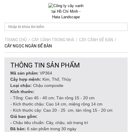
TRANG CHỦ
/
CÂY CẢNH TRONG NHÀ
/
CÂY CẢNH ĐỂ BÀN
/
CÂY NGỌC NGÂN ĐỂ BÀN
THÔNG TIN SẢN PHẨM
Mã sản phẩm:
VP364
Cây hợp mệnh:
Kim, Thổ, Thủy
Loại chậu:
Chậu composite
Kích thước:
- Tổng: Cao 45 - 40 cm; Tán rộng 15 - 20 cm
- Kích thước chậu: Cao 14 cm, miệng rộng 14 cm
- Kích thước cây: Cao 20 - 25 cm, tán rộng 15 - 20 cm
Giá bao gồm:
-
Chậu tiêu chuẩn: Cây, chậu, sỏi trang trí
Đã bán:
6 sản phẩm trong 30 ngày