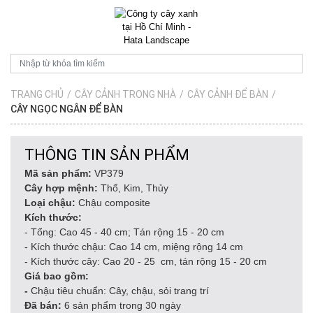
TRANG CHỦ
/
CÂY CẢNH TRONG NHÀ
/
CÂY CẢNH ĐỂ BÀN
/
CÂY NGỌC NGÂN ĐỂ BÀN
THÔNG TIN SẢN PHẨM
Mã sản phẩm:
VP379
Cây hợp mệnh:
Thổ, Kim, Thủy
Loại chậu:
Chậu composite
Kích thước:
- Tổng: Cao 45 - 40 cm; Tán rộng 15 - 20 cm
- Kích thước chậu: Cao 14 cm, miệng rộng 14 cm
- Kích thước cây: Cao 20 - 25 cm, tán rộng 15 - 20 cm
Giá bao gồm:
-
Chậu tiêu chuẩn: Cây, chậu, sỏi trang trí
Đã bán:
6 sản phẩm trong 30 ngày