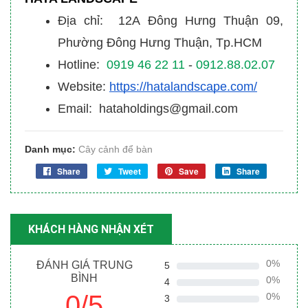
Địa chỉ: 12A Đông Hưng Thuận 09,
Phường Đông Hưng Thuận, Tp.HCM
Hotline:
0919 46 22 11
-
0912.88.02.07
Website:
https://hatalandscape.com/
Email: hataholdings@gmail.com
Danh mục:
Cây cảnh để bàn
Share
Tweet
Save
Share
KHÁCH HÀNG NHẬN XÉT
0%
ĐÁNH GIÁ TRUNG
5
BÌNH
0%
4
0/5
0%
3