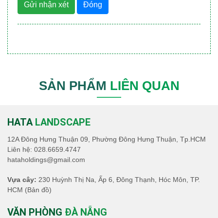
Gửi nhận xét
Đóng
SẢN PHẨM
LIÊN QUAN
HATA
LANDSCAPE
12A Đông Hưng Thuận 09, Phường Đông Hưng Thuận, Tp.HCM
Liên hệ:
028.6659.4747
hataholdings@gmail.com
Vựa cây:
230 Huỳnh Thị Na, Ấp 6, Đông Thạnh, Hóc Môn, TP.
HCM
(Bản đồ)
VĂN PHÒNG
ĐÀ NẴNG