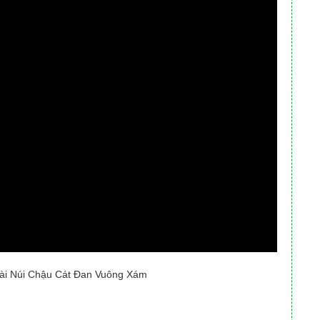
 Tài Núi Chậu Cát Đan Vuông Xám