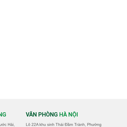
NG
VĂN PHÒNG
HÀ NỘI
ước Hải,
Lô 22A khu sinh Thái Đầm Trành, Phường