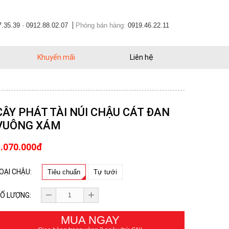
7.35.39
-
0912.88.02.07
Phòng bán hàng:
0919.46.22.11
Khuyến mãi
Liên hệ
CÂY PHÁT TÀI NÚI CHẬU CÁT ĐAN
VUÔNG XÁM
1.070.000đ
OẠI CHẬU:
Tiêu chuẩn
Tự tưới
Ố LƯỢNG:
MUA NGAY