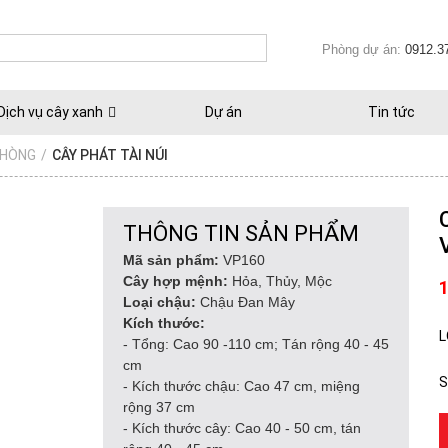
Phòng dự án:
0912.3
Dịch vụ cây xanh
Dự án
Tin tức
PHÒNG
/
CÂY PHÁT TÀI NÚI
THÔNG TIN SẢN PHẨM
Mã sản phẩm:
VP160
Cây hợp mệnh:
Hỏa, Thủy, Mộc
Loại chậu:
Chậu Đan Mây
Kích thước:
L
- Tổng: Cao 90 -110 cm; Tán rộng 40 - 45
cm
S
- Kích thước chậu: Cao 47 cm, miệng
rộng 37 cm
- Kích thước cây: Cao 40 - 50 cm, tán