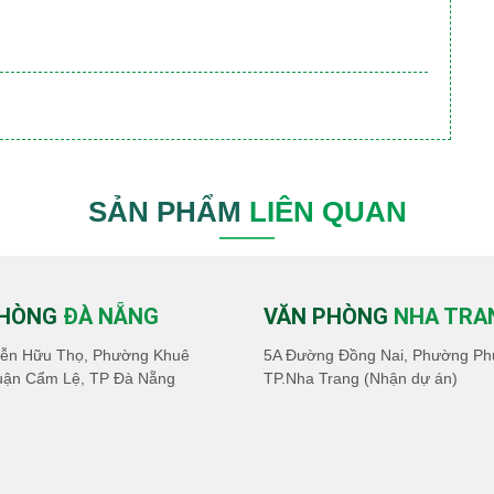
SẢN PHẨM
LIÊN QUAN
PHÒNG
ĐÀ NẴNG
VĂN PHÒNG
NHA TRA
ễn Hữu Thọ, Phường Khuê
5A Đường Đồng Nai, Phường Ph
uận Cẩm Lệ, TP Đà Nẵng
TP.Nha Trang (Nhận dự án)