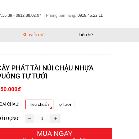
7.35.39
-
0912.88.02.07
Phòng bán hàng:
0919.46.22.11
Khuyến mãi
Liên hệ
CÂY PHÁT TÀI NÚI CHẬU NHỰA
VUÔNG TỰ TƯỚI
550.000đ
OẠI CHẬU:
Tiêu chuẩn
Tự tưới
Ố LƯỢNG:
MUA NGAY