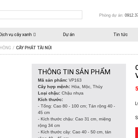
Phòng dự án:
0912.3
Dịch vụ cây xanh
Dự án
Tin tức
PHÒNG
/
CÂY PHÁT TÀI NÚI
THÔNG TIN SẢN PHẨM
Mã sản phẩm:
VP163
Cây hợp mệnh:
Hỏa, Mộc, Thủy
Loại chậu:
Chậu nhựa
Kích thước:
L
- Tổng: Cao 80 - 100 cm; Tán rộng 40 -
45 cm
S
- Kích thước chậu: Cao 31 cm, miệng
rộng 34 cm
- Kích thước cây: Cao 40 - 50 cm, tán