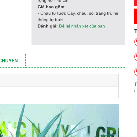
rộng 40 - 45 cm
Giá bao gồm:
- Chậu tự tưới: Cây, chậu, sỏi trang trí, hệ
thống tự tưới
Đánh giá:
Để lại nhận xét của bạn
 CHUYỂN
T
(