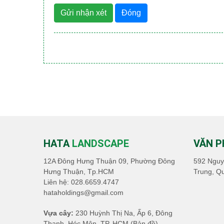
Gửi nhận xét
Đóng
HATA
LANDSCAPE
VĂN 
12A Đông Hưng Thuận 09, Phường Đông
592 Nguy
Hưng Thuận, Tp.HCM
Trung, Q
Liên hệ:
028.6659.4747
hataholdings@gmail.com
Vựa cây:
230 Huỳnh Thị Na, Ấp 6, Đông
Thạnh, Hóc Môn, TP. HCM
(Bản đồ)