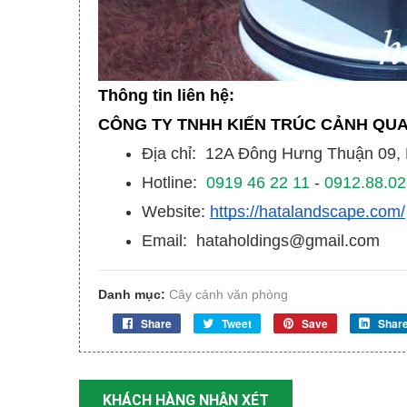
Thông tin liên hệ:
CÔNG TY TNHH KIẾN TRÚC CẢNH QU
Địa chỉ: 12A Đông Hưng Thuận 09
Hotline:
0919 46 22 11
-
0912.88.02
Website:
https://hatalandscape.com/
Email: hataholdings@gmail.com
Danh mục:
Cây cảnh văn phòng
Share
Tweet
Save
Shar
KHÁCH HÀNG NHẬN XÉT