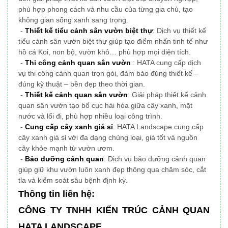
phù hợp phong cách và nhu cầu của từng gia chủ, tạo
không gian sống xanh sang trọng.
-
Thiết kế tiểu cảnh sân vườn biệt thự
: Dịch vụ thiết kế
tiểu cảnh sân vườn biệt thự giúp tạo điểm nhấn tinh tế như
hồ cá Koi, non bộ, vườn khô… phù hợp mọi diện tích.
-
Thi công cảnh quan sân vườn
: HATA cung cấp dịch
vụ thi công cảnh quan trọn gói, đảm bảo đúng thiết kế –
đúng kỹ thuật – bền đẹp theo thời gian.
-
Thiết kế cảnh quan sân vườn
: Giải pháp thiết kế cảnh
quan sân vườn tạo bố cục hài hòa giữa cây xanh, mặt
nước và lối đi, phù hợp nhiều loại công trình.
-
Cung cấp cây xanh giá sỉ
: HATA Landscape cung cấp
cây xanh giá sỉ với đa dạng chủng loại, giá tốt và nguồn
cây khỏe mạnh từ vườn ươm.
-
Bảo dưỡng cảnh quan
: Dịch vụ bảo dưỡng cảnh quan
giúp giữ khu vườn luôn xanh đẹp thông qua chăm sóc, cắt
tỉa và kiểm soát sâu bệnh định kỳ.
Thông tin liên hệ:
CÔNG TY TNHH KIẾN TRÚC CẢNH QUAN
HATA LANDSCAPE