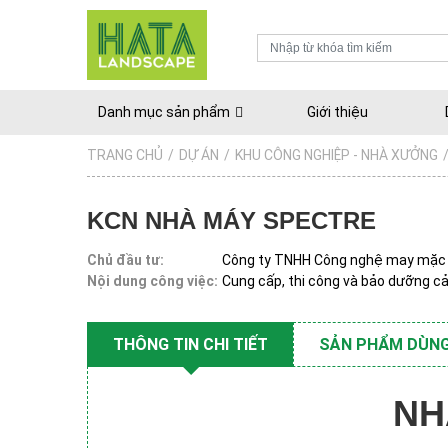
Danh mục sản phẩm
Giới thiệu
TRANG CHỦ
/
DỰ ÁN
/
KHU CÔNG NGHIỆP - NHÀ XƯỞNG
KCN NHÀ MÁY SPECTRE
Chủ đầu tư:
Công ty TNHH Công nghệ may mặ
Nội dung công việc:
Cung cấp, thi công và bảo dưỡng c
THÔNG TIN CHI TIẾT
SẢN PHẨM DÙNG
NH