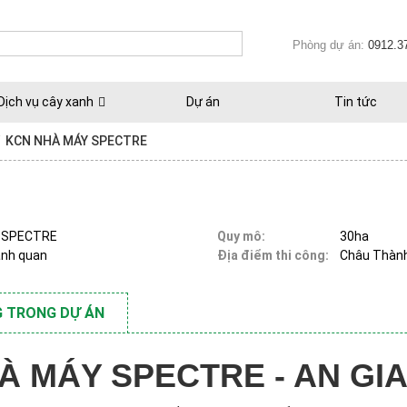
Phòng dự án:
0912.3
Dịch vụ cây xanh
Dự án
Tin tức
/
KCN NHÀ MÁY SPECTRE
c SPECTRE
Quy mô:
30ha
ảnh quan
Địa điểm thi công:
Châu Thành
 TRONG DỰ ÁN
À MÁY SPECTRE - AN GI