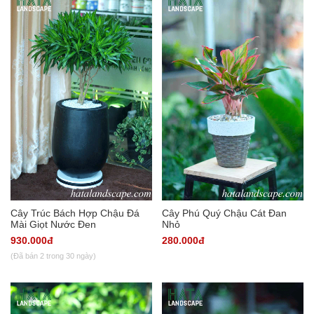
Cây Trúc Bách Hợp Chậu Đá
Cây Phú Quý Chậu Cát Đan
Mài Giọt Nước Đen
Nhỏ
930.000đ
280.000đ
(Đã bán 2 trong 30 ngày)