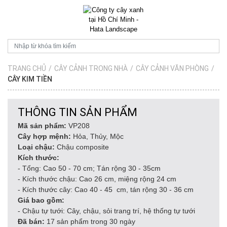
TRANG CHỦ
/
CÂY CẢNH TRONG NHÀ
/
CÂY CẢNH VĂN PHÒNG
/
CÂY KIM TIỀN
THÔNG TIN SẢN PHẨM
Mã sản phẩm:
VP208
Cây hợp mệnh:
Hỏa, Thủy, Mộc
Loại chậu:
Chậu composite
Kích thước:
- Tổng: Cao 50 - 70 cm; Tán rộng 30 - 35cm
- Kích thước chậu: Cao 26 cm, miệng rộng 24 cm
- Kích thước cây: Cao 40 - 45 cm, tán rộng 30 - 36 cm
Giá bao gồm:
- Chậu tự tưới: Cây, chậu, sỏi trang trí, hệ thống tự tưới
Đã bán:
17 sản phẩm trong 30 ngày