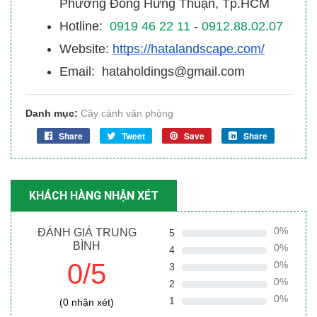
Phường Đông Hưng Thuận, Tp.HCM
Hotline:
0919 46 22 11
-
0912.88.02.07
Website:
https://hatalandscape.com/
Email: hataholdings@gmail.com
Danh mục:
Cây cảnh văn phòng
Share
Tweet
Save
Share
KHÁCH HÀNG NHẬN XÉT
0%
ĐÁNH GIÁ TRUNG
5
BÌNH
0%
4
0/5
0%
3
0%
2
0%
1
(0 nhận xét)