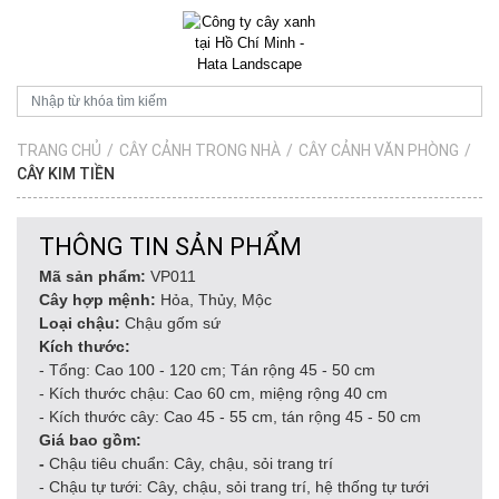
TRANG CHỦ
/
CÂY CẢNH TRONG NHÀ
/
CÂY CẢNH VĂN PHÒNG
/
CÂY KIM TIỀN
THÔNG TIN SẢN PHẨM
Mã sản phẩm:
VP011
Cây hợp mệnh:
Hỏa, Thủy, Mộc
Loại chậu:
Chậu gốm sứ
Kích thước:
- Tổng: Cao 100 - 120 cm; Tán rộng 45 - 50 cm
- Kích thước chậu: Cao 60 cm, miệng rộng 40 cm
- Kích thước cây: Cao 45 - 55 cm, tán rộng 45 - 50 cm
Giá bao gồm:
-
Chậu tiêu chuẩn: Cây, chậu, sỏi trang trí
- Chậu tự tưới: Cây, chậu, sỏi trang trí, hệ thống tự tưới