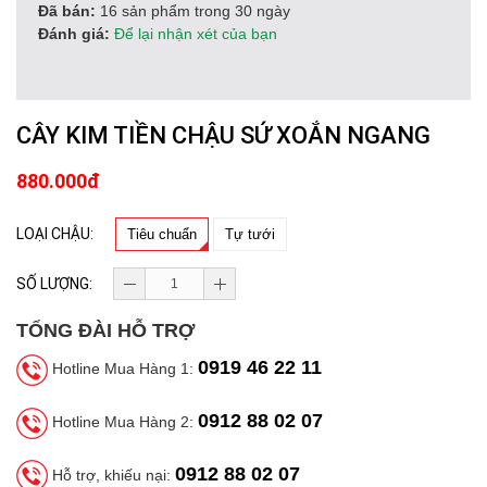
Đã bán:
16 sản phẩm trong 30 ngày
Đánh giá:
Để lại nhận xét của bạn
CÂY KIM TIỀN CHẬU SỨ XOẮN NGANG
880.000đ
LOẠI CHẬU:
Tiêu chuẩn
Tự tưới
SỐ LƯỢNG:
TỔNG ĐÀI HỖ TRỢ
0919 46 22 11
Hotline Mua Hàng 1:
0912 88 02 07
Hotline Mua Hàng 2:
0912 88 02 07
Hỗ trợ, khiếu nại: