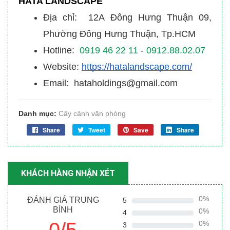
HATA LANDSCAPE
Địa chỉ: 12A Đông Hưng Thuận 09,
Phường Đông Hưng Thuận, Tp.HCM
Hotline:
0919 46 22 11
-
0912.88.02.07
Website:
https://hatalandscape.com/
Email: hataholdings@gmail.com
Danh mục:
Cây cảnh văn phòng
Share
Tweet
Save
Share
KHÁCH HÀNG NHẬN XÉT
0%
ĐÁNH GIÁ TRUNG
5
BÌNH
0%
4
0/5
0%
3