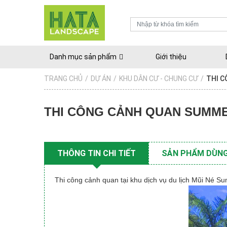
Danh mục sản phẩm
Giới thiệu
TRANG CHỦ
/
DỰ ÁN
/
KHU DÂN CƯ - CHUNG CƯ
/
THI 
THI CÔNG CẢNH QUAN SUMM
THÔNG TIN CHI TIẾT
SẢN PHẨM DÙNG
Thi công cảnh quan tại khu dịch vụ du lịch Mũi Né 