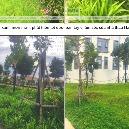
 xanh mơn mởn, phát triển tốt dưới bàn tay chăm sóc của nhà thầu Hat