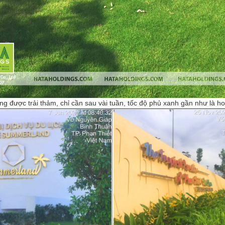
g được trải thảm, chỉ cần sau vài tuần, tốc độ phủ xanh gần như là h