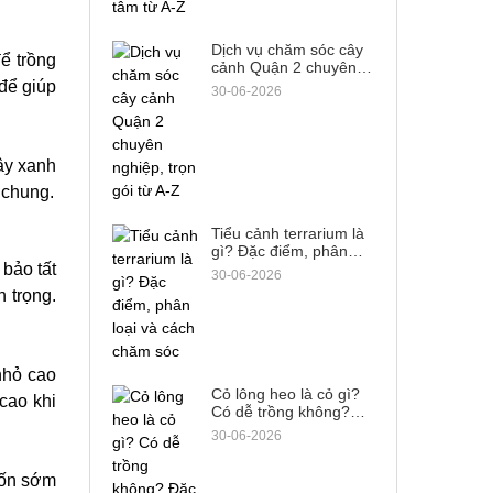
Dịch vụ chăm sóc cây
để trồng
cảnh Quận 2 chuyên
nghiệp, trọn gói từ A-Z
 để giúp
30-06-2026
ây xanh
 chung.
Tiểu cảnh terrarium là
gì? Đặc điểm, phân
bảo tất
loại và cách chăm sóc
30-06-2026
n trọng.
nhỏ cao
Cỏ lông heo là cỏ gì?
cao khi
Có dễ trồng không?
Đặc điểm & cách phân
30-06-2026
biệt
uốn sớm