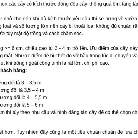
họn các cây có kích thước đồng đều cây không quá ốm, tầng tá
ừ nhỏ cho đến khi đủ kích thước yêu cầu thì sẽ bứng về vườ
ng loạt và số lượng lớn nên cây bị thoải loại không đủ chuẩn rấ
0% tùy mật độ trồng và cách chăm sóc.
g >= 6 cm, chiều cao từ 3 - 4 m trở lên. Ưu điểm của cây này 
ng mát. Nhược điểm dễ bị chết do vỡ bầu trong lúc di chuyển và
 khi trồng ngoài công trình là rất lớn, chi phí cao.
khách hàng:
ng đối là 3 – 3,5 m
ơng đối là 3,5 – 4 m
ương đối là 4 – 5,5 m
tương đối là 5 – 6 m
m thì tùy theo nhu cầu và hính dáng tán cây để có thể chọn ch
iết hơn. Tuy nhiên đây cũng là một tiêu chuẩn chuẩn để lựa c