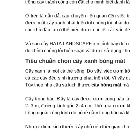
trồng cây thành công còn đặt cho mình biệt danh là 
Ở trên là dẫn dắt câu chuyện liên quan đến việc t
được một cây xanh phát triển tốt chúng tôi phải đư
các chủ đầu tư có thể hiểu được chi tiết các vấn đề
Và sau đây HATA LANDSCAPE xin trình bày đến quý
do chính chúng tôi biên soạn và được sử dụng cho
Tiêu chuẩn chọn cây xanh bóng mát
Cây xanh là một cá thể sống. Do vậy, việc ươm t
cả các cây đều sinh trường phát triển tốt. Vì vậy 
Tùy theo nhu cầu và kích thước
cây bóng mát
mà c
Cây trong bầu: Đây là cây được ươm trong bầu từ 
2- 3 m, đường kính gốc 2- 4 cm. Thời gian ươm k
trồng ngoài công trình do bộ rễ nằm trong bầu và kh
Nhược điểm kích thước cây nhỏ nên thời gian cho