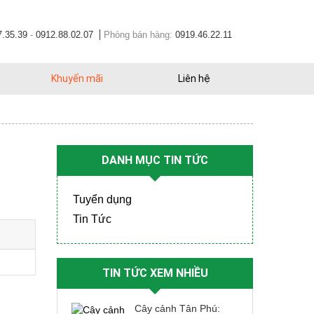
7.35.39
-
0912.88.02.07
Phòng bán hàng:
0919.46.22.11
Khuyến mãi
Liên hệ
DANH MỤC TIN TỨC
Tuyển dụng
Tin Tức
TIN TỨC XEM NHIỀU
Cây cảnh Tân Phú: