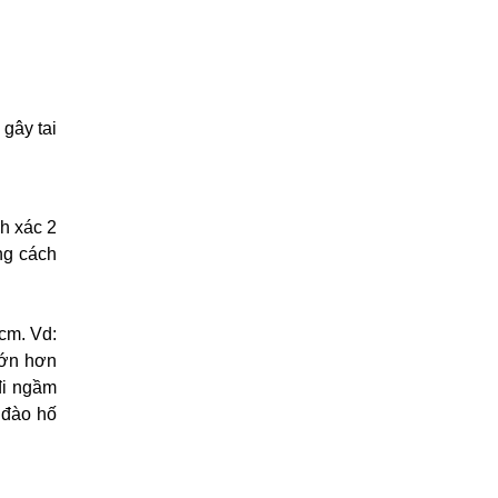
 gây tai
nh xác 2
ng cách
 cm. Vd:
lớn hơn
 đi ngầm
 đào hố