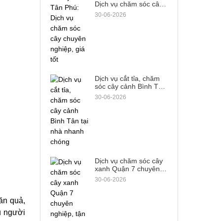
Dịch vụ chăm sóc cây
chuyên nghiệp, giá tốt
30-06-2026
Dịch vụ cắt tỉa, chăm
sóc cây cảnh Bình Tân
tại nhà nhanh chóng
30-06-2026
Dịch vụ chăm sóc cây
xanh Quận 7 chuyên
nghiệp, tận tâm từ A-Z
30-06-2026
 ăn quả,
ều người