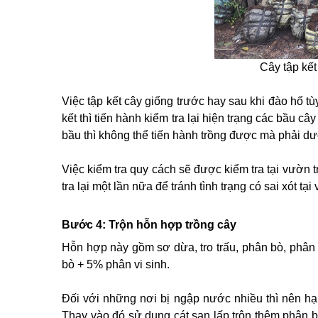
Cây tập kết
Việc tập kết cây giống trước hay sau khi đào hố t
kết thì tiến hành kiểm tra lại hiện trạng các bầu c
bầu thì không thể tiến hành trồng được mà phải dưỡn
Việc kiểm tra quy cách sẽ được kiểm tra tại vườn 
tra lại một lần nữa để tránh tình trạng có sai xót 
Bước 4:
Trộn hỗn hợp trồng cây
Hỗn hợp này gồm sơ dừa, tro trấu, phân bò, phân
bò + 5% phân vi sinh.
Đối với những nơi bị ngập nước nhiều thì nên hạ
Thay vào đó sử dụng cát san lấp trộn thêm phân 