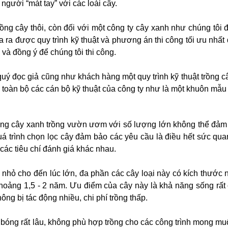
người “mát tay” với các loài cây.
rồng cây thôi, còn đối với một công ty cây xanh như chúng tôi 
a ra được quy trình kỹ thuật và phương án thi công tối ưu nhất
 và đồng ý để chúng tôi thi công.
 đọc giả cũng như khách hàng một quy trình kỹ thuật trồng c
 toàn bộ các cán bộ kỹ thuật của công ty như là một khuôn mẫu
rồng cây xanh trồng vườn ươm với số lượng lớn không thể đảm 
quá trình chọn lọc cây đảm bảo các yêu cầu là điều hết sức qua
ác tiêu chí đánh giá khác nhau.
nhỏ cho đến lúc lớn, đa phần các cây loại này có kích thước 
hoảng 1,5 - 2 năm. Ưu điểm của cây này là khả năng sống rất 
ông bị tác động nhiều, chi phí trồng thấp.
 bóng rất lâu, không phù hợp trồng cho các công trình mong m