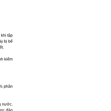
khi tập
ây bị bể
ết.
ành kiểm
5% phân
g nước.
ược đảo