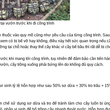
 tại vườn trước khi đi công trình
ùy thuộc vào quy mô cũng như yêu cầu của từng công trình. Sau 
ây xem có bị bể vỡ hay không, điều này hết sức quan trọng nếu c
g tại chỗ hoặc thay thế cây khác vì cây bể bầu thì rất dễ bị ch
trước khi mang tới công trình, tuy nhiên để đảm bảo cần tiến h
tại vườn, cây trồng xuống phải bứng lên do không đủ quy cách.
 vi sinh tỷ lệ hỗn hợp như sau 50% sơ dừa + 30% tro trấu + 1
n chế sử dụng sơ dừa và tro để tránh làm cho cây luôn bị ún
bò, phân vi sinh để hố trồng cây nhanh thoát nước. Hỗn hợp đ