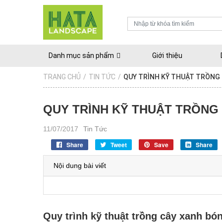
Danh mục sản phẩm
Giới thiệu
TRANG CHỦ
/
TIN TỨC
/
​QUY TRÌNH KỸ THUẬT TRỒNG
​QUY TRÌNH KỸ THUẬT TRỒN
11/07/2017
Tin Tức
Share
Tweet
Save
Share
Nội dung bài viết
Quy trình kỹ thuật trồng cây xanh bó