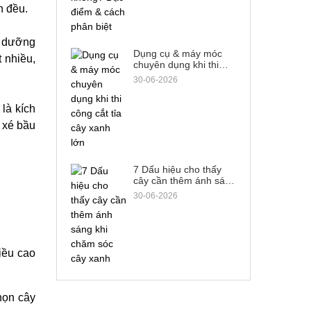
n đều.
n dưỡng
Dụng cụ & máy móc
t nhiều,
chuyên dụng khi thi
công cắt tỉa cây xanh
30-06-2026
lớn
là kích
 xé bầu
7 Dấu hiệu cho thấy
cây cần thêm ánh sáng
khi chăm sóc cây xanh
30-06-2026
iều cao
họn cây