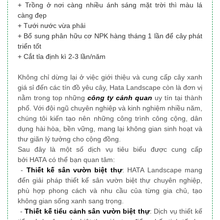
+ Trồng ở nơi càng nhiều ánh sáng mặt trời thì màu lá
càng đẹp
+ Tưới nước vừa phải
+ Bổ sung phân hữu cơ NPK hàng tháng 1 lần để cây phát
triển tốt
+ Cắt tỉa định kì 2-3 lần/năm
Không chỉ dừng lại ở việc giới thiệu và cung cấp cây xanh
giá sỉ đến các tín đồ yêu cây, Hata Landscape
còn là đơn vị
nằm trong top những
công ty cảnh quan
uy tín tại thành
phố
. Với đội ngũ chuyên nghiệp và kinh nghiệm nhiều năm,
chúng tôi
kiến tạo nên những công trình công cộng, dân
dụng
hài hòa, bền vững, mang lại không gian sinh hoạt và
thư giãn lý tưởng cho cộng đồng.
Sau đây là một số dịch vụ tiêu biểu được cung cấp
bởi HATA có thể bạn quan tâm:
-
Thiết kế sân vườn biệt thự
: HATA Landscape mang
đến giải pháp thiết kế sân vườn biệt thự chuyên nghiệp,
phù hợp phong cách và nhu cầu của từng gia chủ, tạo
không gian sống xanh sang trọng.
-
Thiết kế tiểu cảnh sân vườn biệt thự
: Dịch vụ thiết kế