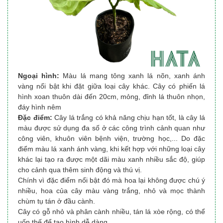
Ngoại hình:
Màu lá mang tông xanh lá nõn, xanh ánh
vàng nổi bật khi đặt giữa loại cây khác. Cây có phiến lá
hình xoan thuôn dài đến 20cm, mỏng, đỉnh lá thuôn nhọn,
đáy hình nêm
Đặc điểm:
Cây lá trắng có khả năng chịu hạn tốt, là cây lá
màu được sử dụng đa số ở các công trình cảnh quan như
công viên, khuôn viên bệnh viện, trường học,... Do đặc
điểm màu lá xanh ánh vàng, khi kết hợp với những loại cây
khác lại tạo ra được một dãi màu xanh nhiều sắc độ, giúp
cho cảnh qua thêm sinh động và thú vị.
Chính vì đặc điểm nổi bật đó mà hoa lại không được chú ý
nhiều, hoa của cây màu vàng trắng, nhỏ và mọc thành
chùm tụ tán ở đầu cành.
Cây có gỗ nhỏ và phân cành nhiều, tán lá xòe rộng, có thể
uốn thế để tạo hình dễ dàng