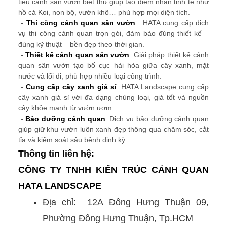
tiểu cảnh sân vườn biệt thự giúp tạo điểm nhấn tinh tế như
hồ cá Koi, non bộ, vườn khô… phù hợp mọi diện tích.
-
Thi công cảnh quan sân vườn
: HATA cung cấp dịch
vụ thi công cảnh quan trọn gói, đảm bảo đúng thiết kế –
đúng kỹ thuật – bền đẹp theo thời gian.
-
Thiết kế cảnh quan sân vườn
: Giải pháp thiết kế cảnh
quan sân vườn tạo bố cục hài hòa giữa cây xanh, mặt
nước và lối đi, phù hợp nhiều loại công trình.
-
Cung cấp cây xanh giá sỉ
: HATA Landscape cung cấp
cây xanh giá sỉ với đa dạng chủng loại, giá tốt và nguồn
cây khỏe mạnh từ vườn ươm.
-
Bảo dưỡng cảnh quan
: Dịch vụ bảo dưỡng cảnh quan
giúp giữ khu vườn luôn xanh đẹp thông qua chăm sóc, cắt
tỉa và kiểm soát sâu bệnh định kỳ.
Thông tin liên hệ:
CÔNG TY TNHH KIẾN TRÚC CẢNH QUAN
HATA LANDSCAPE
Địa chỉ: 12A Đông Hưng Thuận 09,
Phường Đông Hưng Thuận, Tp.HCM