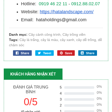
Hotline:
0919 46 22 11
-
0912.88.02.07
Website:
https://hatalandscape.com/
Email: hataholdings@gmail.com
Danh mục:
Cây cảnh công trình
,
Cây trồng viền
Tags:
Cây lá trắng
,
cây lá màu
,
cây xanh
,
cây dễ trồng
,
dễ
chăm sóc
Share
Tweet
Save
Share
KHÁCH HÀNG NHẬN XÉT
0%
ĐÁNH GIÁ TRUNG
5
BÌNH
0%
4
0/5
0%
3
0%
2
0%
1
(0 nhận xét)