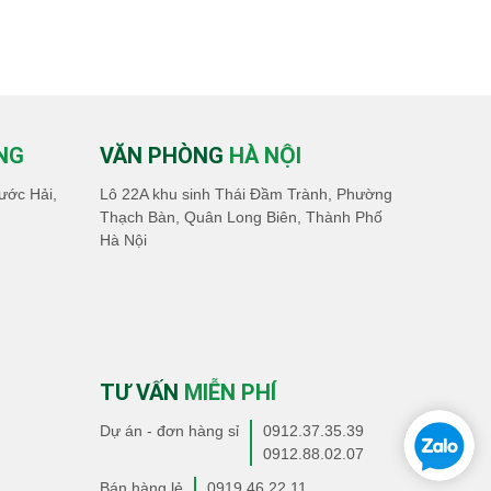
NG
VĂN PHÒNG
HÀ NỘI
ước Hải,
Lô 22A khu sinh Thái Đầm Trành, Phường
Thạch Bàn, Quân Long Biên, Thành Phố
Hà Nội
TƯ VẤN
MIỄN PHÍ
Dự án - đơn hàng sỉ
0912.37.35.39
0912.88.02.07
Bán hàng lẻ
0919.46.22.11