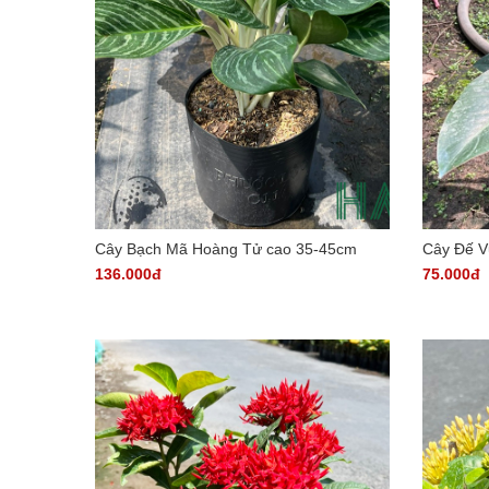
Cây Bạch Mã Hoàng Tử cao 35-45cm
Cây Đế 
136.000đ
75.000đ