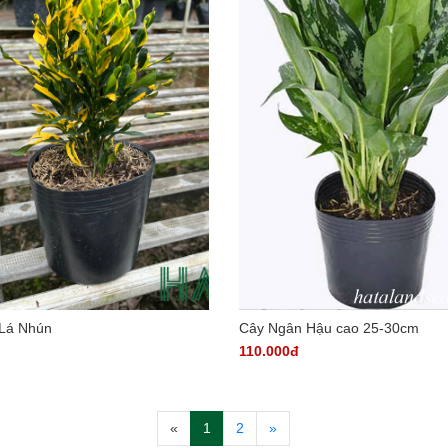
Lá Nhún
Cây Ngân Hậu cao 25-30cm
110.000đ
«
1
2
»