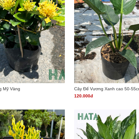
g Mỹ Vàng
Cây Đế Vương Xanh cao 50-55
120.000đ