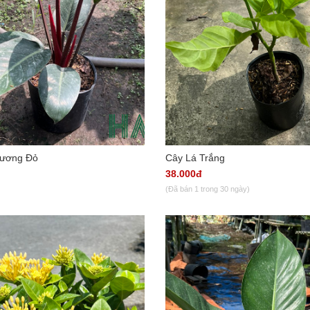
Vương Đỏ
Cây Lá Trắng
38.000đ
(Đã bán 1 trong 30 ngày)