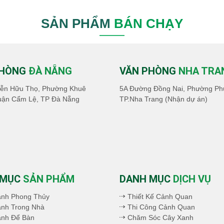
SẢN PHẨM
BÁN CHẠY
PHÒNG
ĐÀ NẴNG
VĂN PHÒNG
NHA TRA
ễn Hữu Thọ, Phường Khuê
5A Đường Đồng Nai, Phường Ph
uận Cẩm Lệ, TP Đà Nẵng
TP.Nha Trang (Nhận dự án)
 MỤC
SẢN PHẨM
DANH MỤC
DỊCH VỤ
ảnh Phong Thủy
Thiết Kế Cảnh Quan
nh Trong Nhà
Thi Công Cảnh Quan
ảnh Để Bàn
Chăm Sóc Cây Xanh