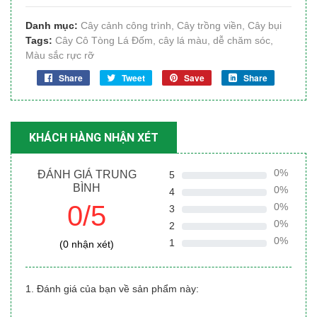
Danh mục:
Cây cảnh công trình
,
Cây trồng viền
,
Cây bụi
Tags:
Cây Cô Tòng Lá Đốm
,
cây lá màu
,
dễ chăm sóc
,
Màu sắc rực rỡ
Share
Tweet
Save
Share
KHÁCH HÀNG NHẬN XÉT
0%
ĐÁNH GIÁ TRUNG
5
BÌNH
0%
4
0/5
0%
3
0%
2
0%
1
(0 nhận xét)
1. Đánh giá của bạn về sản phẩm này: