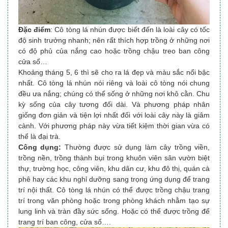
Đặc điểm
: Cô tòng lá nhún được biết đến là loài cây có tốc
độ sinh trưởng nhanh; nên rất thích hợp trồng ở những nơi
có độ phủ của nắng cao hoặc trồng chậu treo ban công
cửa sổ…
Khoảng tháng 5, 6 thì sẽ cho ra lá đẹp và màu sắc nổi bậc
nhất. Cô tòng lá nhún nói riêng và loài cô tòng nói chung
đều ưa nắng; chúng có thể sống ở những nơi khô cằn. Chu
kỳ sống của cây tương đối dài. Và phương pháp nhân
giống đơn giản và tiện lợi nhất đối với loài cây này là giâm
cành. Với phương pháp này vừa tiết kiệm thời gian vừa có
thể là đại trà.
Công dụng:
Thường được sử dụng làm cây trồng viền,
trồng nền, trồng thành bụi trong khuôn viên sân vườn biệt
thự, trường học, công viên, khu dân cư, khu đô thị, quán cà
phê hay các khu nghỉ dưỡng sang trọng ứng dụng để trang
trí nội thất. Cô tòng lá nhún có thể được trồng chậu trang
trí trong văn phòng hoặc trong phòng khách nhằm tạo sự
lung linh và tràn đầy sức sống. Hoặc có thể được trồng để
trang trí ban công, cửa sổ….