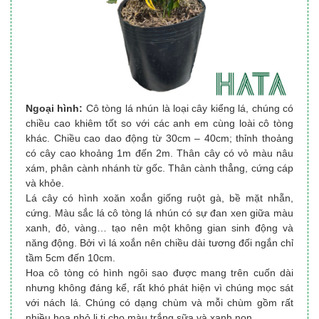
Ngoại hình:
Cô tòng lá nhún là loại cây kiểng lá, chúng có
chiều cao khiêm tốt so với các anh em cùng loài cô tòng
khác. Chiều cao dao động từ 30cm – 40cm; thỉnh thoảng
có cây cao khoảng 1m đến 2m. Thân cây có vỏ màu nâu
xám, phân cành nhánh từ gốc. Thân cành thẳng, cứng cáp
và khỏe.
Lá cây có hình xoăn xoắn giống ruột gà, bề mặt nhẵn,
cứng. Màu sắc lá cô tòng lá nhún có sự đan xen giữa màu
xanh, đỏ, vàng… tạo nên một không gian sinh động và
năng động. Bởi vì lá xoắn nên chiều dài tương đối ngắn chỉ
tầm 5cm đến 10cm.
Hoa cô tòng có hình ngôi sao được mang trên cuốn dài
nhưng không đáng kể, rất khó phát hiện vì chúng mọc sát
với nách lá. Chúng có dạng chùm và mỗi chùm gồm rất
nhiều hoa nhỏ li ti cho màu trắng sữa và xanh non.