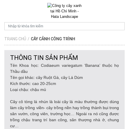
TRANG CHỦ
/
CÂY CẢNH CÔNG TRÌNH
THÔNG TIN SẢN PHẨM
Tên Khoa học: Codiaeum variegatum ‘Banana’ thuộc họ
Thầu dầu
Tên gọi khác: cây Ruột Gà, cây Lá Dúm
Kích thước: cao 20-25cm
Loại chậu: chậu mủ
Cây cô tòng lá nhún là loài cây lá màu thường được dùng
làm cây trồng viền- cây trồng nền hay trồng thành bụi trong
sân vườn, công viên, trường học… Ngoài ra nó cũng được
trồng chậu trang trí ban công, sân thượng nhà ở, chung
cư…