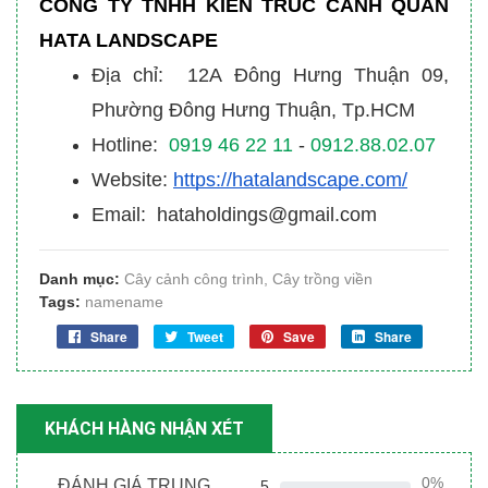
CÔNG TY TNHH KIẾN TRÚC CẢNH QUAN
HATA LANDSCAPE
Địa chỉ: 12A Đông Hưng Thuận 09,
Phường Đông Hưng Thuận, Tp.HCM
Hotline:
0919 46 22 11
-
0912.88.02.07
Website:
https://hatalandscape.com/
Email: hataholdings@gmail.com
Danh mục:
Cây cảnh công trình
,
Cây trồng viền
Tags:
namename
Share
Tweet
Save
Share
KHÁCH HÀNG NHẬN XÉT
0%
ĐÁNH GIÁ TRUNG
5