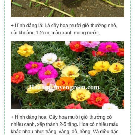
+ Hình dáng lá: Lá cây hoa mười giờ thường nhỏ,
dài khoảng 1-2cm, màu xanh mọng nước.
+ Hình dáng hoa: Cây hoa mười giờ thường có
nhiều cánh, xếp thành 2-5 tầng. Hoa có nhiều màu
khác nhau như: trắng, vàng, đỏ, hồng. Và điều đặc