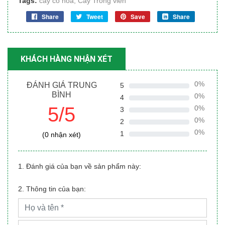
Tags:
cây có hoa
,
Cây Trồng viền
Share
Tweet
Save
Share
KHÁCH HÀNG NHẬN XÉT
0%
ĐÁNH GIÁ TRUNG
5
BÌNH
0%
4
5/5
0%
3
0%
2
0%
1
(0 nhận xét)
1. Đánh giá của bạn về sản phẩm này:
2. Thông tin của bạn: