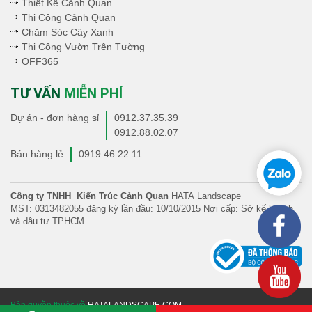
Thiết Kế Cảnh Quan
Thi Công Cảnh Quan
Chăm Sóc Cây Xanh
Thi Công Vườn Trên Tường
OFF365
TƯ VẤN
MIỄN PHÍ
Dự án - đơn hàng sỉ
0912.37.35.39
0912.88.02.07
Bán hàng lẻ
0919.46.22.11
Công ty TNHH Kiến Trúc Cảnh Quan
HATA Landscape
MST: 0313482055 đăng ký lần đầu: 10/10/2015 Nơi cấp: Sở kế hoạch
và đầu tư TPHCM
Bản quyền thuộc về
HATALANDSCAPE.COM