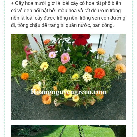
+ Cây hoa mười giờ là loài cây có hoa rất phổ biến
có vẻ đẹp nổi bật bởi màu hoa và rất dễ ươm trồng
nên là loài cây được trồng nền, trồng ven con đường
đi, trồng chậu để trang trí quán nước, ban công.