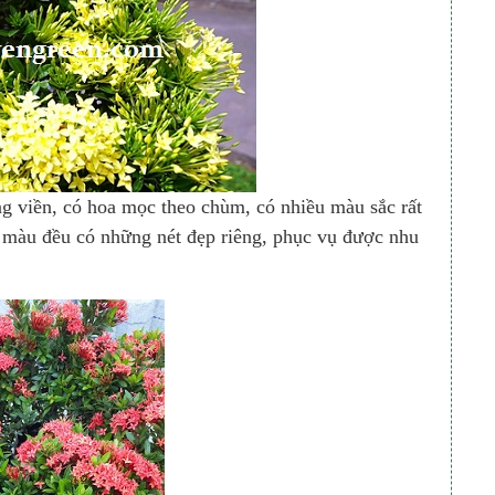
ng viền, có hoa mọc theo chùm, có nhiều màu sắc rất
 màu đều có những nét đẹp riêng, phục vụ được nhu