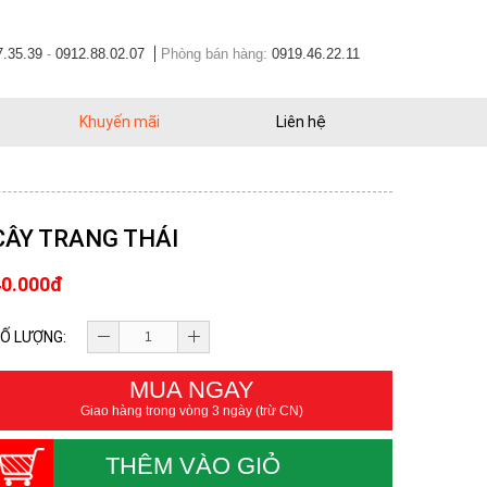
7.35.39
-
0912.88.02.07
Phòng bán hàng:
0919.46.22.11
Khuyến mãi
Liên hệ
CÂY TRANG THÁI
40.000đ
Ố LƯỢNG:
MUA NGAY
Giao hàng trong vòng 3 ngày (trừ CN)
THÊM VÀO GIỎ