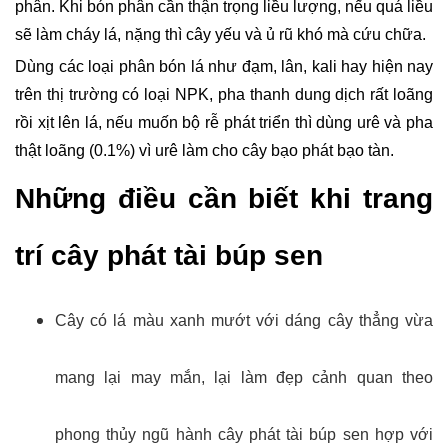
phân. Khi bón phân cần thận trọng liều lượng, nếu quá liều 
sẽ làm cháy lá, nặng thì cây yếu và ủ rũ khó mà cứu chữa.
Dùng các loại phân bón lá như đạm, lân, kali hay hiện nay 
trên thị trường có loại NPK, pha thanh dung dịch rất loãng 
rồi xịt lên lá, nếu muốn bộ rễ phát triển thì dùng urê và pha 
thật loãng (0.1%) vì urê làm cho cây bạo phát bạo tàn.
Những điều cần biết khi trang 
trí cây phát tài búp sen
Cây có lá màu xanh mướt với dáng cây thẳng vừa 
mang lại may mắn, lại làm đẹp cảnh quan theo 
phong thủy ngũ hành cây phát tài búp sen hợp với 