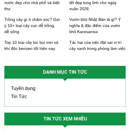
nước đẹp cho nhà phố và biệt
tết đẹp lung linh cho ngày
thự
xuân 2026
Trồng cây gì ít chăm sóc? Gợi
Vườn khô Nhật Bản là gì? Ý
ý 10+ loại cây cực dễ trồng,
nghĩa & đặc điểm của vườn
dễ sống
khô Karesansui
Top 10 loại cây lọc bụi mịn và
Tác hại của việc đặt sai vị trí
khí độc benzen tốt hiện nay
cây xanh trong phòng làm việc
DANH MỤC TIN TỨC
Tuyển dụng
Tin Tức
TIN TỨC XEM NHIỀU