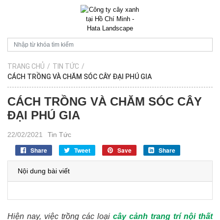
TRANG CHỦ
/
TIN TỨC
/
CÁCH TRỒNG VÀ CHĂM SÓC CÂY ĐẠI PHÚ GIA
CÁCH TRỒNG VÀ CHĂM SÓC CÂY
ĐẠI PHÚ GIA
22/02/2021
Tin Tức
Share
Tweet
Save
Share
Nội dung bài viết
Hiện nay, việc trồng các loại
cây cảnh trang trí nội thất