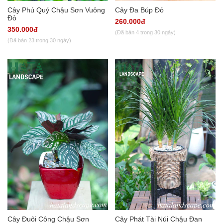
Cây Phú Quý Chậu Sơn Vuông
Cây Đa Búp Đỏ
Đỏ
260.000đ
350.000đ
(Đã bán 4 trong 30 ngày)
(Đã bán 23 trong 30 ngày)
Cây Đuôi Công Chậu Sơn
Cây Phát Tài Núi Chậu Đan