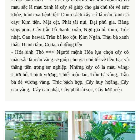
màu sắc là màu xanh lá cây sẽ giúp cho gia chủ tốt về sức
khỏe, tránh xa bệnh tật. Danh sách cây có lá màu xanh lá
cây: Kim tiền, Mật cật, Phát tài núi, Đại phú gia, Bàng
singapore, Cây trầu bà thanh xuân, Ngũ gia bì xanh, Trúc
nhật, Cau hawai, Trầu bà leo cột, Kim Ngân, Tràu bà xanh
thái, Thanh tâm, Cọ ta, cỏ đồng tiền
- Hỏa sinh Thổ ==> Người mệnh Hỏa lựa chọn cây có
màu sắc là màu vàng sẽ giúp cho gia chủ tốt về tiền bạc và
thăng tiến trong sự nghiệp. Những cây có lá màu vàng:
Lưỡi hổ, Thịnh vượng, Thiết mộc lan, Trầu bà vàng, Trầu
bà đế vương vàng, Trúc bách hợp, Cây huy hoàng, Cây
cau vàng, Cây cau nhật, Cây phát tài sọc, Cây lưỡi mèo