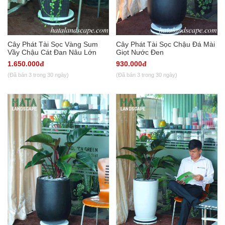
Cây Phát Tài Sọc Vàng Sum
Cây Phát Tài Sọc Chậu Đá Mài
Vầy Chậu Cát Đan Nâu Lớn
Giọt Nước Đen
1.650.000đ
930.000đ
(Đã bán 3 trong 30 ngày)
(Đã bán 3 trong 30 ngày)