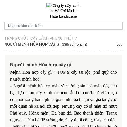
TRANG CHỦ
/
CÂY CẢNH PHONG THỦY
/
NGƯỜI MỆNH HỎA HỢP CÂY GÌ
Lọc
(386 sản phẩm)
Người mệnh Hỏa hợp cây gì
Mệnh Hoả hợp cây gì ? TOP 9 cây tài lộc, phú quý cho
người mệnh hoả
- Người mệnh hỏa có màu sắc tương sinh là màu đỏ, nếu
bạn lựa chọn cây xanh có màu sắc là màu đỏ sẽ giúp bạn
có cuộc sống hạnh phúc, gia đình hòa thuận và gia tăng các
mối quan hệ xã hội tốt đẹp. Những cây có lá màu đỏ như:
Phú quý, Hồng môn, Đa búp đỏ, Bao thanh thiên, Trạng
nguyên, Trầu bà đế vương đỏ, Cây đuôi công, Cây cau đỏ
- Mộc sinh Hỏa ==> Với người mệnh hỏa khi chọn cây có