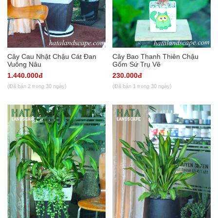
Cây Cau Nhật Chậu Cát Đan
Cây Bao Thanh Thiên Chậu
Vuông Nâu
Gốm Sứ Trụ Vẽ
1.440.000đ
230.000đ
(Đã bán 2 trong 30 ngày)
(Đã bán 1 trong 30 ngày)