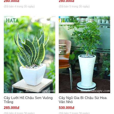
280.000đ
280.000đ
(Đã bán 4 trong 30 ngày)
(Đã bán 5 trong 30 ngày)
Cây Lưỡi Hổ Chậu Sơn Vuông
Cây Ngũ Gia Bì Chậu Sứ Hoa
Trắng
Văn Nhỏ
285.000đ
530.000đ
(Đã bán 4 trong 30 ngày)
(Đã bán 2 trong 30 ngày)