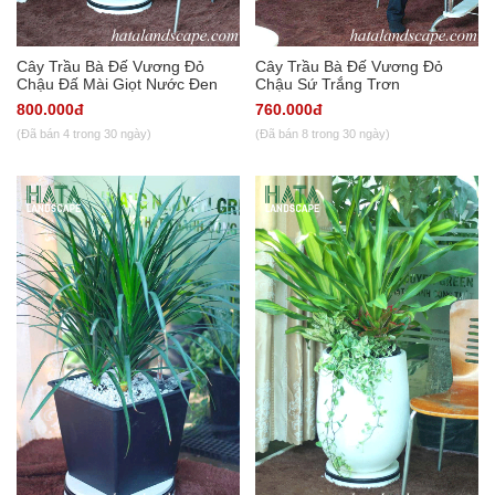
Cây Trầu Bà Đế Vương Đỏ
Cây Trầu Bà Đế Vương Đỏ
Chậu Đấ Mài Giọt Nước Đen
Chậu Sứ Trắng Trơn
800.000đ
760.000đ
(Đã bán 4 trong 30 ngày)
(Đã bán 8 trong 30 ngày)