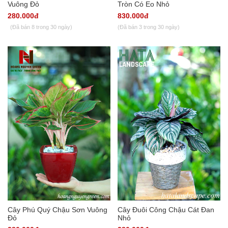
Vuông Đỏ
Tròn Có Eo Nhỏ
280.000đ
830.000đ
(Đã bán 8 trong 30 ngày)
(Đã bán 3 trong 30 ngày)
Cây Phú Quý Chậu Sơn Vuông
Cây Đuôi Công Chậu Cát Đan
Đỏ
Nhỏ