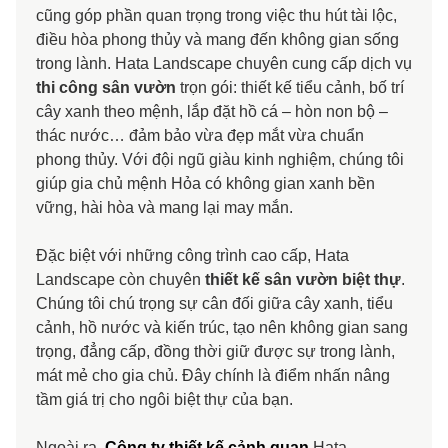
cũng góp phần quan trọng trong việc thu hút tài lộc,
điều hòa phong thủy và mang đến không gian sống
trong lành. Hata Landscape chuyên cung cấp dịch vụ
thi công sân vườn
trọn gói: thiết kế tiểu cảnh, bố trí
cây xanh theo mệnh, lắp đặt hồ cá – hòn non bộ –
thác nước… đảm bảo vừa đẹp mắt vừa chuẩn
phong thủy. Với đội ngũ giàu kinh nghiệm, chúng tôi
giúp gia chủ mệnh Hỏa có không gian xanh bền
vững, hài hòa và mang lại may mắn.
Đặc biệt với những công trình cao cấp, Hata
Landscape còn chuyên
thiết kế sân vườn biệt thự
.
Chúng tôi chú trọng sự cân đối giữa cây xanh, tiểu
cảnh, hồ nước và kiến trúc, tạo nên không gian sang
trọng, đẳng cấp, đồng thời giữ được sự trong lành,
mát mẻ cho gia chủ. Đây chính là điểm nhấn nâng
tầm giá trị cho ngôi biệt thự của bạn.
Ngoài ra,
Công ty thiết kế cảnh quan
Hata