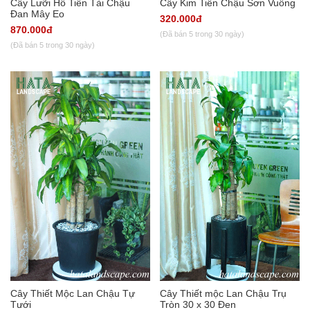
Cây Lưỡi Hổ Tiền Tài Chậu
Cây Kim Tiền Chậu Sơn Vuông
Đan Mây Eo
320.000đ
870.000đ
(Đã bán 5 trong 30 ngày)
(Đã bán 5 trong 30 ngày)
Cây Thiết Mộc Lan Chậu Tự
Cây Thiết mộc Lan Chậu Trụ
Tưới
Tròn 30 x 30 Đen