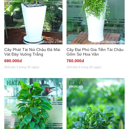
Cây Phát Tài Núi Chậu Đá Mài
Cây Đại Phú Gia Tiền Tài Chậu
Vát Đáy Vuông Trắng
Gốm Sứ Hoa Văn
680.000đ
760.000đ
(Đã bán 3 trong 30 ngày)
(Đã bán 6 trong 30 ngày)