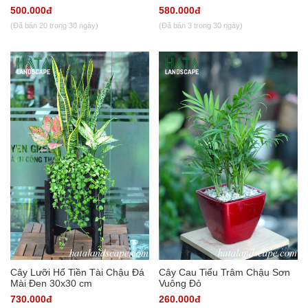
500.000đ
580.000đ
(Đã bán 20 trong 30 ngày)
(Đã bán 3 trong 30 ngày)
Cây Lưỡi Hổ Tiền Tài Chậu Đá
Cây Cau Tiểu Trâm Chậu Sơn
Mài Đen 30x30 cm
Vuông Đỏ
730.000đ
260.000đ