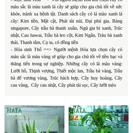
màu sắc là màu xanh lá cây sẽ giúp cho gia chủ tốt về sức
khỏe, tránh xa bệnh tật. Danh sách cây có lá màu xanh lá
cây: Kim tiền, Mật cật, Phát tài núi, Đại phú gia, Bàng
singapore, Cây trầu bà thanh xuân, Ngũ gia bì xanh, Trúc
nhật, Cau hawai, Trầu bà leo cột, Kim Ngân, Tràu bà xanh
thái, Thanh tâm, Cọ ta, cỏ đồng tiền
- Hỏa sinh Thổ ==> Người mệnh Hỏa lựa chọn cây có
màu sắc là màu vàng sẽ giúp cho gia chủ tốt về tiền bạc và
thăng tiến trong sự nghiệp. Những cây có lá màu vàng:
Lưỡi hổ, Thịnh vượng, Thiết mộc lan, Trầu bà vàng, Trầu
bà đế vương vàng, Trúc bách hợp, Cây huy hoàng, Cây
cau vàng, Cây cau nhật, Cây phát tài sọc, Cây lưỡi mèo