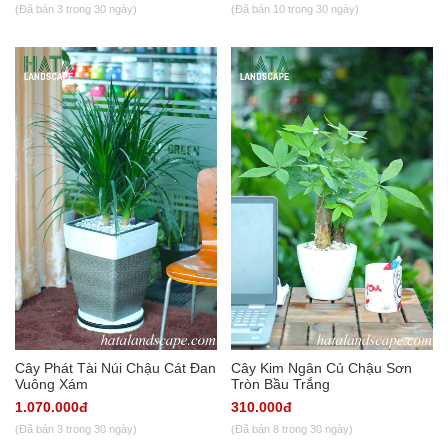
(Đã bán 3 trong 30 ngày)
(Đã bán 10 trong 30 ngày)
Cây Phát Tài Núi Chậu Cát Đan
Cây Kim Ngân Củ Chậu Sơn
Vuông Xám
Tròn Bầu Trắng
1.070.000đ
310.000đ
(Đã bán 3 trong 30 ngày)
(Đã bán 8 trong 30 ngày)