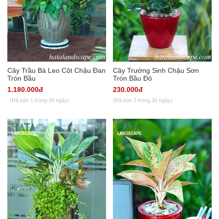
Cây Trầu Bà Leo Cột Chậu Đan
Cây Trường Sinh Chậu Sơn
Tròn Bầu
Tròn Bầu Đỏ
1.180.000đ
230.000đ
(Đã bán 1 trong 30 ngày)
(Đã bán 3 trong 30 ngày)