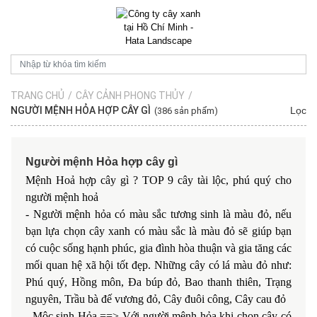
TRANG CHỦ
/
CÂY CẢNH PHONG THỦY
/
NGƯỜI MỆNH HỎA HỢP CÂY GÌ
Lọc
(386 sản phẩm)
Người mệnh Hỏa hợp cây gì
Mệnh Hoả hợp cây gì ? TOP 9 cây tài lộc, phú quý cho
người mệnh hoả
- Người mệnh hỏa có màu sắc tương sinh là màu đỏ, nếu
bạn lựa chọn cây xanh có màu sắc là màu đỏ sẽ giúp bạn
có cuộc sống hạnh phúc, gia đình hòa thuận và gia tăng các
mối quan hệ xã hội tốt đẹp. Những cây có lá màu đỏ như:
Phú quý, Hồng môn, Đa búp đỏ, Bao thanh thiên, Trạng
nguyên, Trầu bà đế vương đỏ, Cây đuôi công, Cây cau đỏ
- Mộc sinh Hỏa ==> Với người mệnh hỏa khi chọn cây có