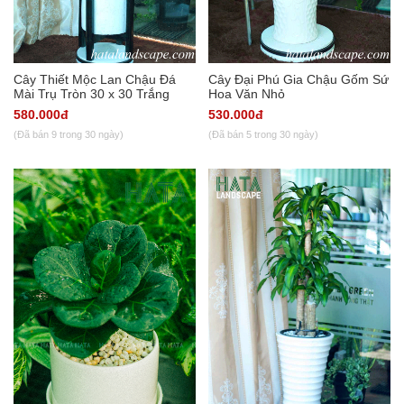
Cây Thiết Mộc Lan Chậu Đá
Cây Đại Phú Gia Chậu Gốm Sứ
Mài Trụ Tròn 30 x 30 Trắng
Hoa Văn Nhỏ
580.000đ
530.000đ
(Đã bán 9 trong 30 ngày)
(Đã bán 5 trong 30 ngày)