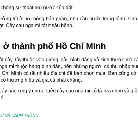
 chống sự thoát hơi nước của đất.
ưởng tốt ở nơi bóng bán phần, nhu cầu nước trung bình, sinh 
t. Cây cau nga mi rất ít sâu bệnh.
i ở thành phố Hồ Chí Minh
 cây, tùy thuộc vào giống loài, hình dáng và kích thước mà cá
nga mi thuộc hàng bình dân, nên những người có thu nhập trun
hí Minh có rất nhiều địa chỉ để bạn chọn mua. Bạn cũng có th
ó thương hiệu và giá cả phải chăng. 
cây nào ưng ý chưa. Liệu cây cau nga mi có là lựa chọn và giỏ 
hé.
GÌ VÀ CÁCH TRỒNG