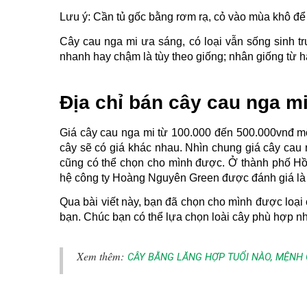
Lưu ý: Cần tủ gốc bằng rơm rạ, cỏ vào mùa khô để
Cây cau nga mi ưa sáng, có loại vẫn sống sinh tr
nhanh hay chậm là tùy theo giống; nhân giống từ hạ
Địa chỉ bán cây cau nga m
Giá cây cau nga mi từ 100.000 đến 500.000vnđ một
cây sẽ có giá khác nhau. Nhìn chung giá cây cau 
cũng có thể chọn cho mình được. Ở thành phố Hồ C
hệ công ty Hoàng Nguyên Green được đánh giá là c
Qua bài viết này, bạn đã chọn cho mình được loại 
bạn. Chúc bạn có thể lựa chọn loài cây phù hợp n
Xem thêm:
CÂY BẰNG LĂNG HỢP TUỔI NÀO, MỆNH 