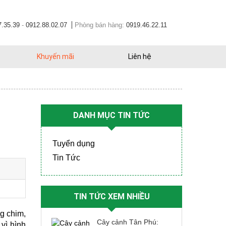
7.35.39
-
0912.88.02.07
Phòng bán hàng:
0919.46.22.11
Khuyến mãi
Liên hệ
DANH MỤC TIN TỨC
Tuyển dụng
Tin Tức
TIN TỨC XEM NHIỀU
g chim, 
Cây cảnh Tân Phú:
vì hình 