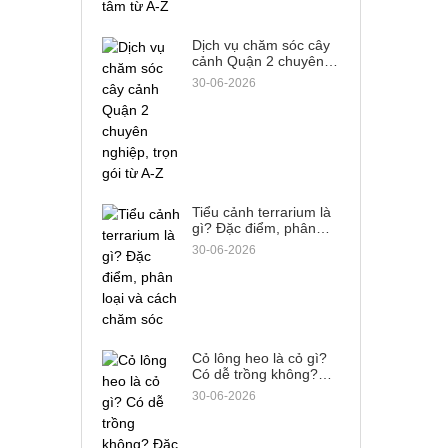
Dịch vụ chăm sóc cây
cảnh Quận 2 chuyên
nghiệp, trọn gói từ A-Z
30-06-2026
Tiểu cảnh terrarium là
gì? Đặc điểm, phân
loại và cách chăm sóc
30-06-2026
Cỏ lông heo là cỏ gì?
Có dễ trồng không?
Đặc điểm & cách phân
30-06-2026
biệt