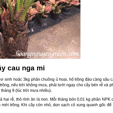
ây cau nga mi
g vi sinh hoặc 3kg phân chuồng ủ hoai, hố trồng đào càng sâu cà
trồng, nếu trời không mưa, phải tưới ngay cho cây bén rễ và ph
– tháng 9 (lúc trời mưa nhiều).
 hại rễ, thỏ rình ăn lá non. Mỗi tháng bón 0,01 kg phân NPK c
ới trồng. Khi cây còn nhỏ, dọn sạch cỏ xung quanh gốc để c