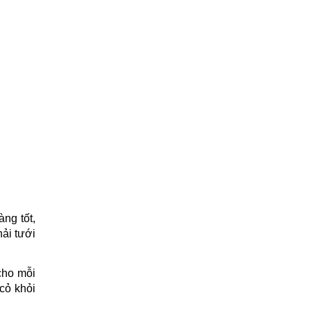
ng tốt, 
ải tưới 
ho mỗi 
ỏ khỏi 