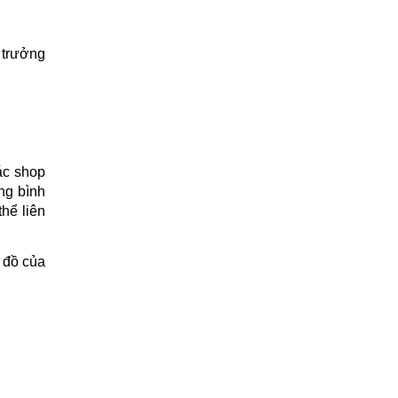
trưởng 
c shop 
g bình 
ể liên 
đồ của 