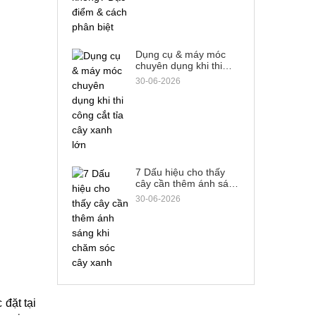
Dụng cụ & máy móc
chuyên dụng khi thi
công cắt tỉa cây xanh
30-06-2026
lớn
7 Dấu hiệu cho thấy
cây cần thêm ánh sáng
khi chăm sóc cây xanh
30-06-2026
đặt tại 