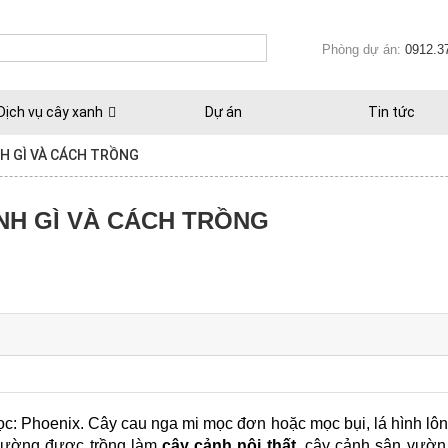
Phòng dự án:
0912.3
Dịch vụ cây xanh
Dự án
Tin tức
NH GÌ VÀ CÁCH TRỒNG
NH GÌ VÀ CÁCH TRỒNG
học: Phoenix. Cây cau nga mi mọc đơn hoặc mọc bụi, lá hình lôn
thường được trồng làm 
cây cảnh nội thất
, cây cảnh sân vườn 