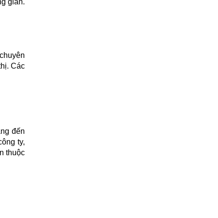
 gian. 
 chuyên 
ị. Các 
ng đến 
ng ty, 
n thuộc 