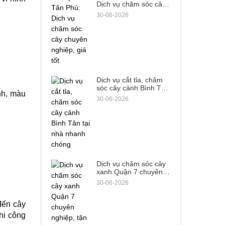
Dịch vụ chăm sóc cây
chuyên nghiệp, giá tốt
30-06-2026
Dịch vụ cắt tỉa, chăm
sóc cây cảnh Bình Tân
h, màu 
tại nhà nhanh chóng
30-06-2026
Dịch vụ chăm sóc cây
xanh Quận 7 chuyên
nghiệp, tận tâm từ A-Z
30-06-2026
đến cây 
hi công 