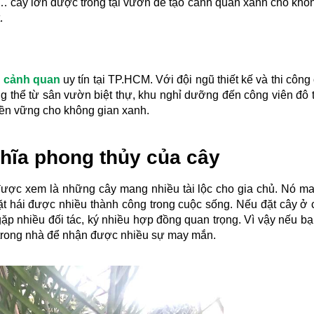
… cây lớn được trồng tại vườn để tạo cảnh quan xanh cho không
.
y cảnh quan
 uy tín tại TP.HCM. Với đội ngũ thiết kế và thi công
 thể từ sân vườn biệt thự, khu nghỉ dưỡng đến công viên đô th
bền vững cho không gian xanh.
hĩa phong thủy của cây
, được xem là những cây mang nhiều tài lộc cho gia chủ. Nó ma
t hái được nhiều thành công trong cuộc sống. Nếu đặt cây ở cô
gặp nhiều đối tác, ký nhiều hợp đồng quan trọng. Vì vậy nếu bạ
trong nhà để nhận được nhiều sự may mắn.