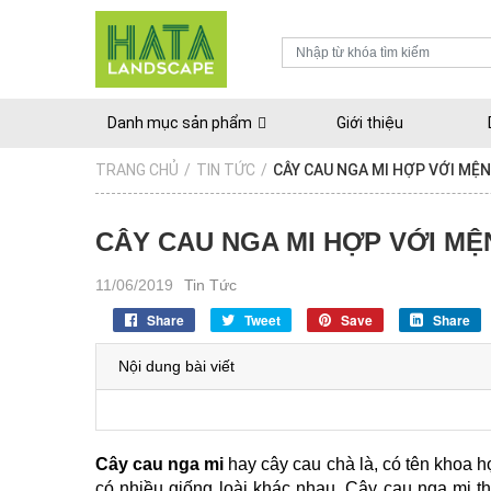
Danh mục sản phẩm
Giới thiệu
TRANG CHỦ
/
TIN TỨC
/
CÂY CAU NGA MI HỢP VỚI MỆ
CÂY CAU NGA MI HỢP VỚI MỆ
11/06/2019
Tin Tức
Share
Tweet
Save
Share
Nội dung bài viết
Cây cau nga mi
 hay cây cau chà là, có tên khoa 
có nhiều giống loài khác nhau. Cây cau nga mi 