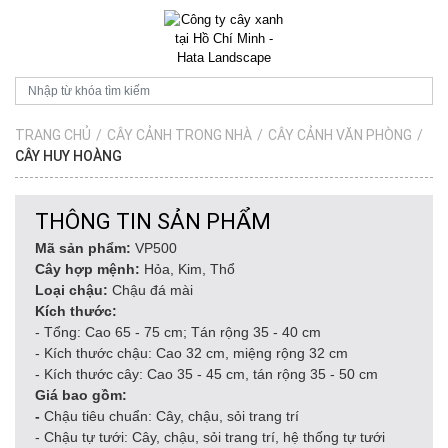
TRANG CHỦ
/
CÂY CẢNH TRONG NHÀ
/
CÂY CẢNH VĂN PHÒNG
/
CÂY HUY HOÀNG
THÔNG TIN SẢN PHẨM
Mã sản phẩm:
VP500
Cây hợp mệnh:
Hỏa, Kim, Thổ
Loại chậu:
Chậu đá mài
Kích thước:
- Tổng: Cao 65 - 75 cm; Tán rộng 35 - 40 cm
- Kích thước chậu: Cao 32 cm, miệng rộng 32 cm
- Kích thước cây: Cao 35 - 45 cm, tán rộng 35 - 50 cm
Giá bao gồm:
-
Chậu tiêu chuẩn: Cây, chậu, sỏi trang trí
- Chậu tự tưới: Cây, chậu, sỏi trang trí, hệ thống tự tưới