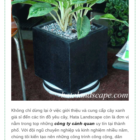
Không chỉ dừng lại ở việc giới thiệu và cung cấp cây xanh
giá sỉ đến các tín đồ yêu cây, Hata Landscape
còn là đơn vị
nằm trong top những
công ty cảnh quan
uy tín tại thành
phố
. Với đội ngũ chuyên nghiệp và kinh nghiệm nhiều năm,
chúng tôi
kiến tạo nên những công trình công cộng, dân