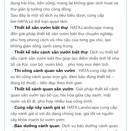
dụng
hài hòa, bền vững, mang lại không gian sinh hoạt và
thư giãn lý tưởng cho cộng đồng.
Sau đây là một số dịch vụ tiêu biểu được cung cấp
bởi HATA có thể bạn quan tâm:
-
Thiết kế sân vườn biệt thự
: HATA Landscape mang
đến giải pháp thiết kế sân vườn biệt thự chuyên nghiệp,
phù hợp phong cách và nhu cầu của từng gia chủ, tạo
không gian sống xanh sang trọng.
-
Thiết kế tiểu cảnh sân vườn biệt thự
: Dịch vụ thiết kế
tiểu cảnh sân vườn biệt thự giúp tạo điểm nhấn tinh tế như
hồ cá Koi, non bộ, vườn khô… phù hợp mọi diện tích.
-
Thi công cảnh quan sân vườn
: HATA cung cấp dịch
vụ thi công cảnh quan trọn gói, đảm bảo đúng thiết kế –
đúng kỹ thuật – bền đẹp theo thời gian.
-
Thiết kế cảnh quan sân vườn
: Giải pháp thiết kế cảnh
quan sân vườn tạo bố cục hài hòa giữa cây xanh, mặt
nước và lối đi, phù hợp nhiều loại công trình.
-
Cung cấp cây xanh giá sỉ
: HATA Landscape cung cấp
cây xanh giá sỉ với đa dạng chủng loại, giá tốt và nguồn
cây khỏe mạnh từ vườn ươm.
-
Bảo dưỡng cảnh quan
: Dịch vụ bảo dưỡng cảnh quan