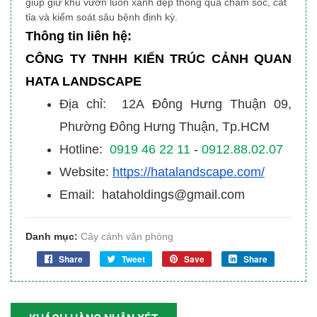
giúp giữ khu vườn luôn xanh đẹp thông qua chăm sóc, cắt
tỉa và kiểm soát sâu bệnh định kỳ.
Thông tin liên hệ:
CÔNG TY TNHH KIẾN TRÚC CẢNH QUAN
HATA LANDSCAPE
Địa chỉ: 12A Đông Hưng Thuận 09,
Phường Đông Hưng Thuận, Tp.HCM
Hotline:
0919 46 22 11
-
0912.88.02.07
Website:
https://hatalandscape.com/
Email: hataholdings@gmail.com
Danh mục:
Cây cảnh văn phòng
Share
Tweet
Save
Share