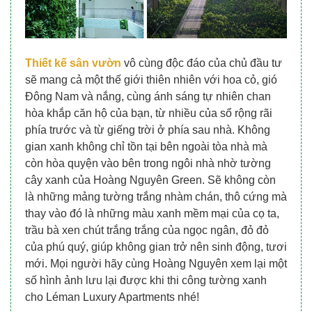
Thiết kế sân vườn
vô cùng độc đáo của chủ đầu tư
sẽ mang cả một thế giới thiên nhiên với hoa cỏ, gió
Đông Nam và nắng, cùng ánh sáng tự nhiên chan
hòa khắp căn hộ của bạn, từ nhiều của sổ rộng rãi
phía trước và từ giếng trời ở phía sau nhà. Không
gian xanh không chỉ tồn tại bên ngoài tòa nhà mà
còn hòa quyện vào bên trong ngôi nhà nhờ tường
cây xanh của Hoàng Nguyên Green. Sẽ không còn
là những mảng tường trắng nhàm chán, thô cứng mà
thay vào đó là những màu xanh mềm mại của cọ ta,
trầu bà xen chút trắng trắng của ngọc ngân, đỏ đỏ
của phú quý, giúp không gian trở nên sinh động, tươi
mới. Mọi người hãy cùng Hoàng Nguyên xem lại một
số hình ảnh lưu lại được khi thi công tường xanh
cho Léman Luxury Apartments nhé!