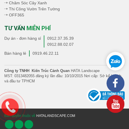
Chăm Sóc Cây Xanh
Thi Công Vườn Trên Tường
OFF365
TƯ VẤN
MIỄN PHÍ
Dự án - đơn hàng sỉ
0912.37.35.39
0912.88.02.07
Bán hàng lẻ
0919.46.22.11
Công ty TNHH Kiến Trúc Cảnh Quan
HATA Landscape
MST: 0313482055 đăng ký lần đầu: 10/10/2015 Nơi cấp: Sở kế hoạch
và đầu tư TPHCM
Bản quyền thuộc về
HATALANDSCAPE.COM