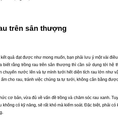
rau trên sân thượng
 kết quả đạt được như mong muốn, bạn phải lưu ý một vài điều.
biết rằng trồng rau trên sân thượng thì cần sử dụng tới hệ th
 chuyển nước lên và tự mình tưới hết diện tích rau lớn như vậ
 ẩm cho rau, tránh việc chúng ta tự tưới, không cân bằng được
hức cơ bản, vừa đủ về vấn đề trồng và chăm sóc rau xanh. Tuy 
hông có kỹ năng, sẽ rất khó mà kiểm soát. Đặc biệt, phải có kỹ
g. 