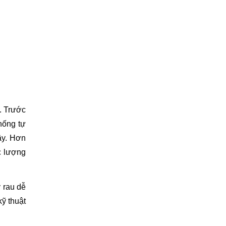
 Trước 
ống tự 
y. Hơn 
 lượng 
rau dễ 
 thuật 