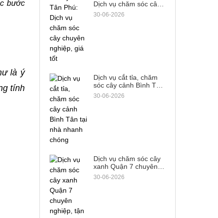
c bước 
Dịch vụ chăm sóc cây
chuyên nghiệp, giá tốt
30-06-2026
 là ý 
Dịch vụ cắt tỉa, chăm
sóc cây cảnh Bình Tân
g tính 
tại nhà nhanh chóng
30-06-2026
Dịch vụ chăm sóc cây
xanh Quận 7 chuyên
nghiệp, tận tâm từ A-Z
30-06-2026