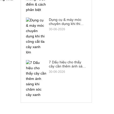
Dụng cụ & máy móc
chuyên dụng khi thi
công cắt tỉa cây xanh
30-06-2026
lớn
7 Dấu hiệu cho thấy
cây cần thêm ánh sáng
khi chăm sóc cây xanh
30-06-2026