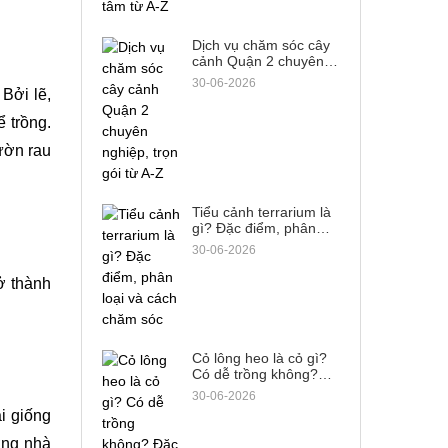
Dịch vụ chăm sóc cây
cảnh Quận 2 chuyên
nghiệp, trọn gói từ A-Z
30-06-2026
ởi lẽ, 
 trồng. 
ườn rau 
Tiểu cảnh terrarium là
gì? Đặc điểm, phân
loại và cách chăm sóc
30-06-2026
ở thành 
Cỏ lông heo là cỏ gì?
Có dễ trồng không?
Đặc điểm & cách phân
30-06-2026
biệt
 giống 
ng nhà 