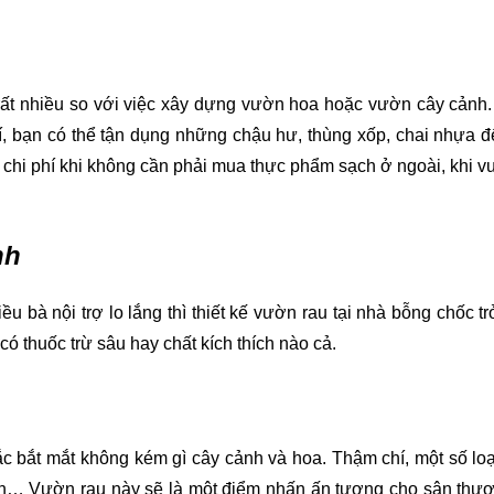
rất nhiều so với việc xây dựng vườn hoa hoặc vườn cây cảnh. B
hí, bạn có thể tận dụng những chậu hư, thùng xốp, chai nhựa để
n chi phí khi không cần phải mua thực phẩm sạch ở ngoài, khi v
nh
 bà nội trợ lo lắng thì thiết kế vườn rau tại nhà bỗng chốc tr
ó thuốc trừ sâu hay chất kích thích nào cả.
 bắt mắt không kém gì cây cảnh và hoa. Thậm chí, một số loại
ch… Vườn rau này sẽ là một điểm nhấn ấn tượng cho sân thượ