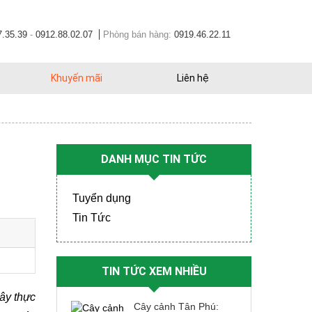
7.35.39
-
0912.88.02.07
Phòng bán hàng:
0919.46.22.11
Khuyến mãi
Liên hệ
DANH MỤC TIN TỨC
Tuyển dụng
Tin Tức
TIN TỨC XEM NHIỀU
ây thực 
Cây cảnh Tân Phú: