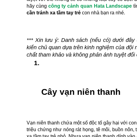
hãy cùng 
công ty cảnh quan Hata Landscape
 t
cần tránh xa tầm tay trẻ
 con nhà bạn ra nhé.
*** Xin lưu ý: 
Danh sách (nếu có) dưới đây 
kiến chủ quan dựa trên kinh nghiệm của đội n
chất tham khảo và không phản ánh tuyệt đối 
Cây vạn niên thanh
Vạn niên thanh chứa một số độc tố gây hại với con
triệu chứng như nóng rát họng, tê môi, buồn nôn, 
xa tầm tay trẻ nhỏ. Nhựa vạn niên thanh dính vào