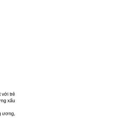
ới trẻ 
ng xấu 
g ương, 