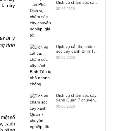
Dịch vụ chăm sóc cây
 là 
cây 
chuyên nghiệp, giá tốt
30-06-2026
 là ý 
g tính 
Dịch vụ cắt tỉa, chăm
sóc cây cảnh Bình Tân
tại nhà nhanh chóng
30-06-2026
Dịch vụ chăm sóc cây
xanh Quận 7 chuyên
nghiệp, tận tâm từ A-Z
30-06-2026
một số 
, tránh 
h bằng 