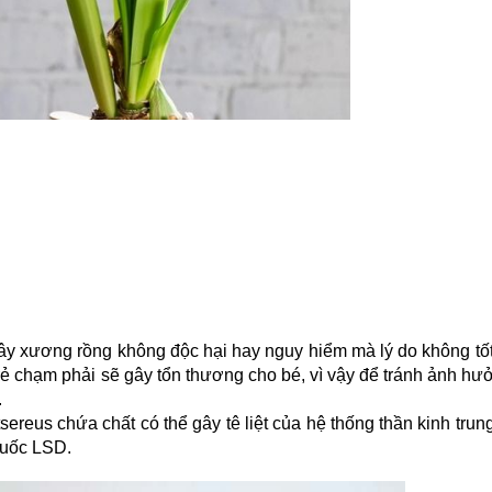
y xương rồng không độc hại hay nguy hiểm mà lý do không tốt v
 chạm phải sẽ gây tổn thương cho bé, vì vậy để tránh ảnh hưở
.
sereus chứa chất có thể gây tê liệt của hệ thống thần kinh trun
huốc LSD.