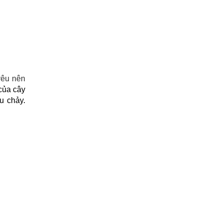
êu nên 
của cây 
 chảy. 