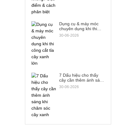
Dụng cụ & máy móc
chuyên dụng khi thi
công cắt tỉa cây xanh
30-06-2026
lớn
7 Dấu hiệu cho thấy
cây cần thêm ánh sáng
khi chăm sóc cây xanh
30-06-2026