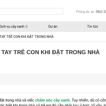
Phòng dự án:
0912.3
Dịch vụ cây xanh
Dự án
Tin tức
 TAY TRẺ CON KHI ĐẶT TRONG NHÀ
 TAY TRẺ CON KHI ĐẶT TRONG NHÀ
đặt trong nhà
 và việc 
chăm sóc cây xanh
. Tuy nhiên, dù có cô
c biệt khi trong nhà có trẻ em thì cần phải lưu ý hơn. Vì vậy, 