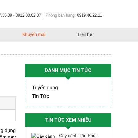
7.35.39
-
0912.88.02.07
Phòng bán hàng:
0919.46.22.11
Khuyến mãi
Liên hệ
DANH MỤC TIN TỨC
Tuyển dụng
Tin Tức
TIN TỨC XEM NHIỀU
ng dụng 
Cây cảnh Tân Phú:
hôm nay 