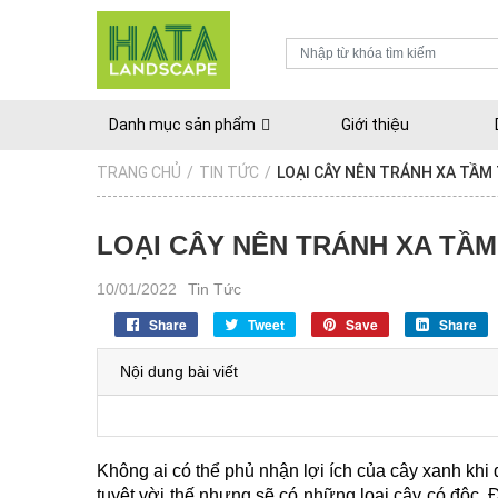
Danh mục sản phẩm
Giới thiệu
TRANG CHỦ
/
TIN TỨC
/
LOẠI CÂY NÊN TRÁNH XA TẦM
LOẠI CÂY NÊN TRÁNH XA TẦM
10/01/2022
Tin Tức
Share
Tweet
Save
Share
Nội dung bài viết
Không ai có thể phủ nhận lợi ích của cây xanh 
khi 
tuyệt vời thế nhưng sẽ có những loại cây có độc. Đặ