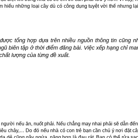
ìm hiểu những loại cây dù có công dụng tuyệt vời thế nhưng lại
được tổng hợp dựa trên nhiều nguồn thông tin cũng như
gũ biên tập ở thời điểm đăng bài.
 Việc xếp hạng chỉ man
chất lượng của từng đề xuất
.
 người nếu ăn, nuốt phải. Nếu chẳng may nhai phải sẽ dẫn đến 
tiêu chảy,… Do đó nếu nhà có con trẻ bạn cần chú ý nơi đặt cây
 da dẻ cũng gây ngứa, nặng hơn là đau rát. Bạn có thể rửa sạc