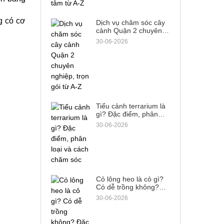
 có cơ 
Dịch vụ chăm sóc cây
cảnh Quận 2 chuyên
nghiệp, trọn gói từ A-Z
30-06-2026
Tiểu cảnh terrarium là
gì? Đặc điểm, phân
loại và cách chăm sóc
30-06-2026
Cỏ lông heo là cỏ gì?
Có dễ trồng không?
Đặc điểm & cách phân
30-06-2026
biệt