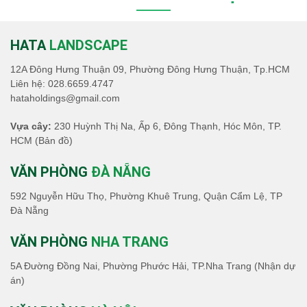
dựa trên kinh nghiệm của đội ngũ biên tập ở
thời điểm đăng bài. Việc xếp hạng chỉ mang
tính chất tham khảo và không phản ánh tuyệt
HATA
LANDSCAPE
đối chất lượng...
12A Đông Hưng Thuận 09, Phường Đông Hưng Thuận, Tp.HCM
Liên hệ:
028.6659.4747
hataholdings@gmail.com
Vựa cây:
230 Huỳnh Thị Na, Ấp 6, Đông Thạnh, Hóc Môn, TP.
HCM
(Bản đồ)
VĂN PHÒNG
ĐÀ NẴNG
592 Nguyễn Hữu Thọ, Phường Khuê Trung, Quận Cẩm Lệ, TP
Đà Nẵng
VĂN PHÒNG
NHA TRANG
5A Đường Đồng Nai, Phường Phước Hải, TP.Nha Trang (Nhận dự
án)