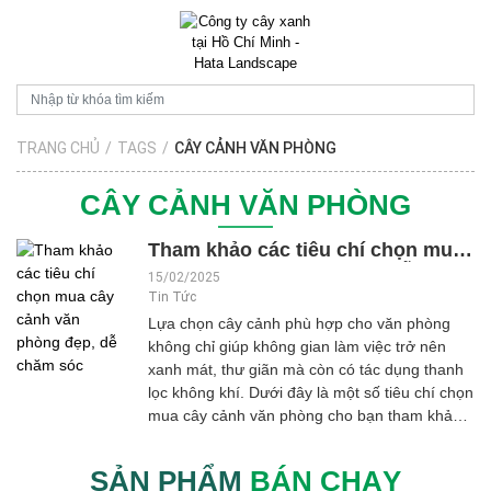
TRANG CHỦ
/
TAGS
/
CÂY CẢNH VĂN PHÒNG
CÂY CẢNH VĂN PHÒNG
Tham khảo các tiêu chí chọn mua
cây cảnh văn phòng đẹp, dễ chăm
15/02/2025
sóc
Tin Tức
Lựa chọn cây cảnh phù hợp cho văn phòng
không chỉ giúp không gian làm việc trở nên
xanh mát, thư giãn mà còn có tác dụng thanh
lọc không khí. Dưới đây là một số tiêu chí chọn
mua cây cảnh văn phòng cho bạn tham khảo.
Theo dõi nhé! *** Xin lưu ý: Danh sách (nếu
có) dưới đây được tổng hợp dựa trên nhiều
SẢN PHẨM
BÁN CHẠY
nguồn thông tin cũng như là ý kiến chủ quan