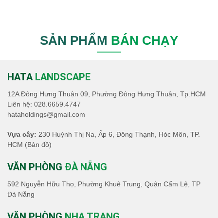
SẢN PHẨM
BÁN CHẠY
HATA
LANDSCAPE
12A Đông Hưng Thuận 09, Phường Đông Hưng Thuận, Tp.HCM
Liên hệ:
028.6659.4747
hataholdings@gmail.com
Vựa cây:
230 Huỳnh Thị Na, Ấp 6, Đông Thạnh, Hóc Môn, TP.
HCM
(Bản đồ)
VĂN PHÒNG
ĐÀ NẴNG
592 Nguyễn Hữu Thọ, Phường Khuê Trung, Quận Cẩm Lệ, TP
Đà Nẵng
VĂN PHÒNG
NHA TRANG