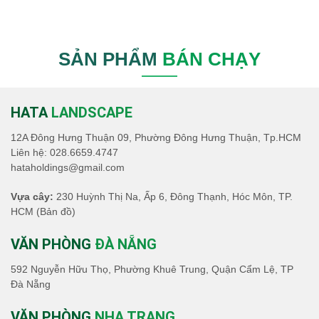
SẢN PHẨM
BÁN CHẠY
HATA
LANDSCAPE
12A Đông Hưng Thuận 09, Phường Đông Hưng Thuận, Tp.HCM
Liên hệ:
028.6659.4747
hataholdings@gmail.com
Vựa cây:
230 Huỳnh Thị Na, Ấp 6, Đông Thạnh, Hóc Môn, TP.
HCM
(Bản đồ)
VĂN PHÒNG
ĐÀ NẴNG
592 Nguyễn Hữu Thọ, Phường Khuê Trung, Quận Cẩm Lệ, TP
Đà Nẵng
VĂN PHÒNG
NHA TRANG