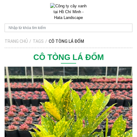
TRANG CHỦ
/
TAGS
/
CÔ TÒNG LÁ ĐỐM
CÔ TÒNG LÁ ĐỐM