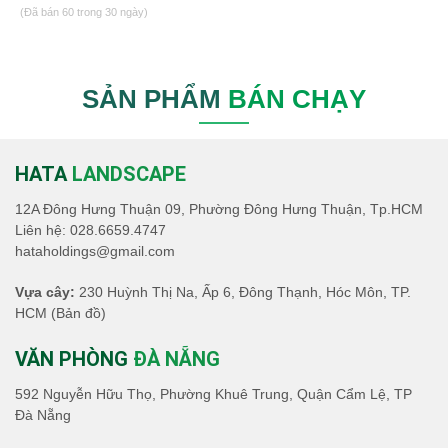
(Đã bán 60 trong 30 ngày)
SẢN PHẨM
BÁN CHẠY
HATA
LANDSCAPE
12A Đông Hưng Thuận 09, Phường Đông Hưng Thuận, Tp.HCM
Liên hệ:
028.6659.4747
hataholdings@gmail.com
Vựa cây:
230 Huỳnh Thị Na, Ấp 6, Đông Thạnh, Hóc Môn, TP.
HCM
(Bản đồ)
VĂN PHÒNG
ĐÀ NẴNG
592 Nguyễn Hữu Thọ, Phường Khuê Trung, Quận Cẩm Lệ, TP
Đà Nẵng